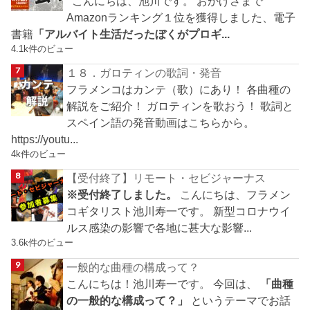
こんにちは、池川です。 おかげさまで
Amazonランキング１位を獲得しました、電子
書籍
「アルバイト生活だったぼくがプロギ...
4.1k件のビュー
１８．ガロティンの歌詞・発音
フラメンコはカンテ（歌）にあり！ 各曲種の
解説をご紹介！ ガロティンを歌おう！ 歌詞と
スペイン語の発音動画はこちらから。
https://youtu...
4k件のビュー
【受付終了】リモート・セビジャーナス
※受付終了しました。
こんにちは、フラメン
コギタリスト池川寿一です。 新型コロナウイ
ルス感染の影響で各地に甚大な影響...
3.6k件のビュー
一般的な曲種の構成って？
こんにちは！池川寿一です。 今回は、
「曲種
の一般的な構成って？」
というテーマでお話