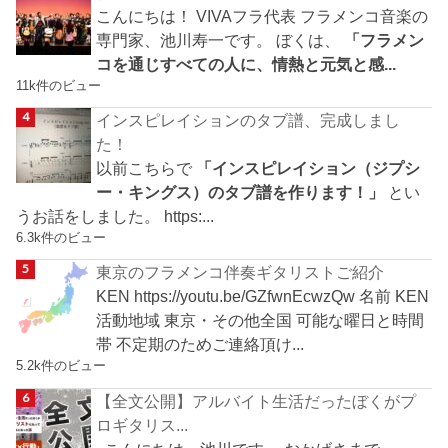
こんにちは！ VIVAフラ代表 フラメンコ音楽の
専門家、池川寿一です。 ぼくは、
「フラメン
コを通じすべての人に、情熱と元気と感...
11k件のビュー
インスピレイションのタブ譜、完成しまし
た！
以前こちらで
「インスピレイション（ジプシ
ー・キングス）のタブ譜を作ります！」
とい
うお話をしました。 https:...
6.3k件のビュー
東京のフラメンコ伴奏ギタリストご紹介
KEN https://youtu.be/GZfwnEcwzQw 名前 KEN
活動地域 東京・その他全国 可能な曜日と時間
帯 不定期のためご連絡頂け...
5.2k件のビュー
【全文公開】アルバイト生活だったぼくがプ
ロギタリス...