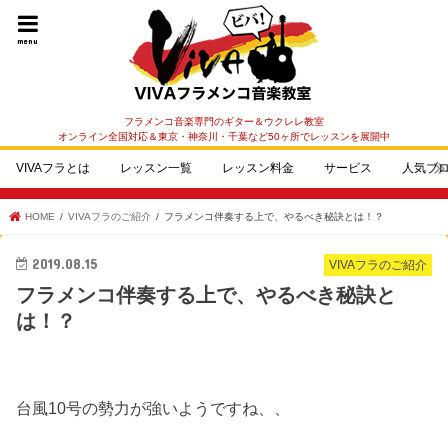
menu
フラメンコ音楽専門のギター＆ウクレレ教室
オンライン全国対応＆東京・神奈川・千葉など50ヶ所でレッスンを展開中
VIVAフラとは
レッスン一覧
レッスン料金
サービス
人気ブ
HOME
VIVAフラのご紹介
フラメンコ伴奏する上で、やるべき秘訣とは！？
2019.08.15
VIVAフラのご紹介
フラメンコ伴奏する上で、やるべき秘訣と
は！？
台風10号の勢力が強いようですね、、