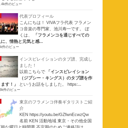
1.4k件のビュー
代表プロフィール
こんにちは！ VIVAフラ代表 フラメン
コ音楽の専門家、池川寿一です。 ぼ
くは、
「フラメンコを通じすべての
人に、情熱と元気と感...
1k件のビュー
インスピレイションのタブ譜、完成し
ました！
以前こちらで
「インスピレイション
（ジプシー・キングス）のタブ譜を作
ります！」
というお話をしました。 https:...
.3k件のビュー
東京のフラメンコ伴奏ギタリストご紹
介
KEN https://youtu.be/GZfwnEcwzQw
名前 KEN 活動地域 東京・その他全国
可能な曜日と時間帯 不定期のためご連絡頂け...