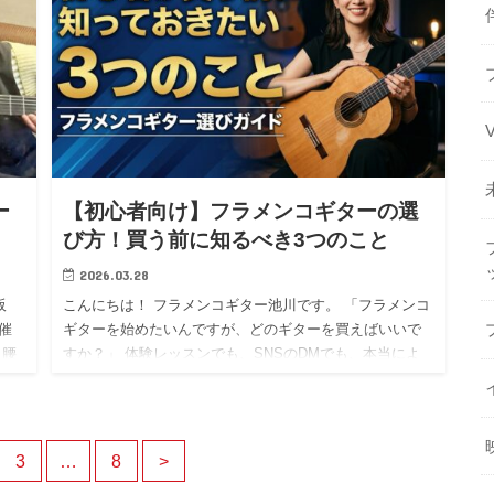
を
ー
【初心者向け】フラメンコギターの選
び方！買う前に知るべき3つのこと
2026.03.28
阪
こんにちは！ フラメンコギター池川です。 「フラメンコ
催
ギターを始めたいんですが、どのギターを買えばいいで
名腰
すか？」 体験レッスンでも、SNSのDMでも、本当によ
ーは
く聞かれる質問です。 ぼく自身、最初の1本を選ぶときに
かなり迷…
3
…
8
>