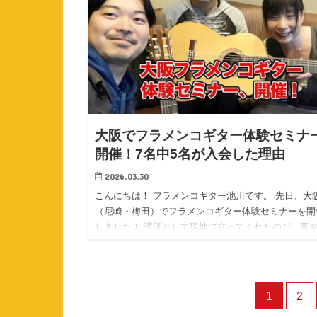
いる不安だと思うんです。今日は、15年以上レッスン
してきたぼくの正直な答えをお伝えしますね。
大阪でフラメンコギター体験セミナ
開催！7名中5名が入会した理由
2026.03.30
こんにちは！ フラメンコギター池川です。 先日、大
（尼崎・梅田）でフラメンコギター体験セミナーを開
しました！ 講師として現地に立ってくれたのが、富
健多（ふなこし けんた）先生。 大阪での体験セミナ
今回が初めて…
1
2