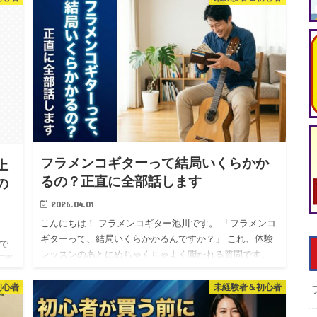
フラメンコギターって結局いくらかか
上
るの？正直に全部話します
の
2026.04.01
こんにちは！ フラメンコギター池川です。 「フラメンコ
ギターって、結局いくらかかるんですか？」 これ、体験
で
レッスンのあとにめちゃくちゃよく聞かれる質問です。
正直
ぼくも最初に習い始めるとき、同じことを思っていまし
と
た。 「なん…
初心者
未経験者＆初心者
て