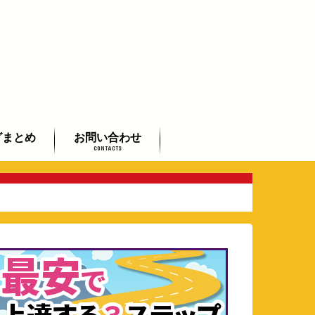
グまとめ
お問い合わせ
CONTACTS
初心者まとめ
者まとめ
したい方まとめ
よくあるご質問
全国のギタリストご紹介
芸術鑑賞会承ります
動画で学べるフラメンコ入門
講座