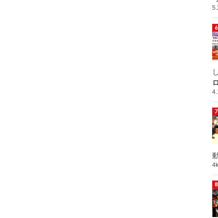
5
ロ
4
動
4