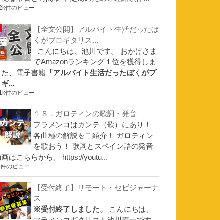
.2k件のビュー
【全文公開】アルバイト生活だったぼ
くがプロギタリス...
こんにちは、池川です。 おかげさま
でAmazonランキング１位を獲得しま
した、電子書籍
「アルバイト生活だったぼくがプ
ギ...
.1k件のビュー
１８．ガロティンの歌詞・発音
フラメンコはカンテ（歌）にあり！
各曲種の解説をご紹介！ ガロティン
を歌おう！ 歌詞とスペイン語の発音
画はこちらから。 https://youtu...
k件のビュー
【受付終了】リモート・セビジャーナ
ス
※受付終了しました。
こんにちは、