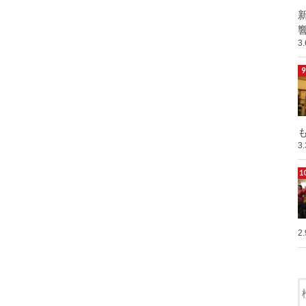
響
3
も
3
2