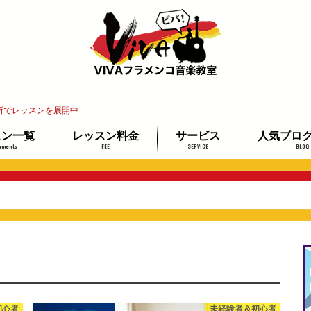
所でレッスンを展開中
スン一覧
レッスン料金
サービス
人気ブロ
uments
FEE
SERVICE
BLOG
インレッスン
教室
レ教室
ッスン
講師紹介
レッスン場所ご案内
イベント情報
教材ミュージアム
フラメンコギター検定
最安で上達する3ステップ
未経験者＆
ギター経験
プロを目指
初心者
未経験者＆初心者