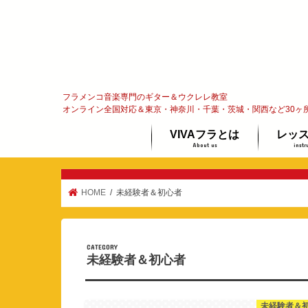
フラメンコ音楽専門のギター＆ウクレレ教室
オンライン全国対応＆東京・神奈川・千葉・茨城・関西など30ヶ
VIVAフラとは
レッ
About us
instr
フラメンコってな〜に？
代表メッセージ
オンラ
ギター
ウクレ
体験レ
HOME
未経験者＆初心者
未経験者＆初心者
未経験者＆