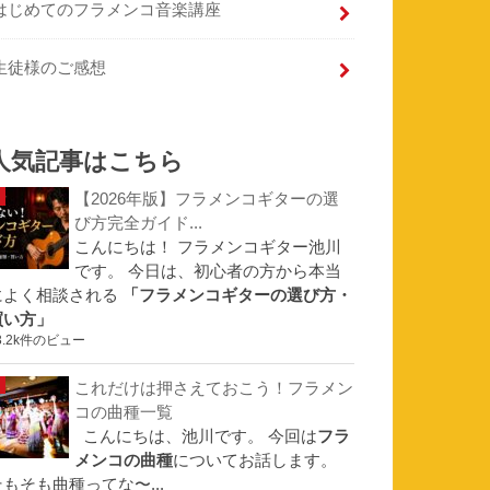
はじめてのフラメンコ音楽講座
生徒様のご感想
人気記事はこちら
【2026年版】フラメンコギターの選
び方完全ガイド...
こんにちは！ フラメンコギター池川
です。 今日は、初心者の方から本当
によく相談される
「フラメンコギターの選び方・
買い方」
3.2k件のビュー
これだけは押さえておこう！フラメン
コの曲種一覧
こんにちは、池川です。 今回は
フラ
メンコの曲種
についてお話します。
そもそも曲種ってな〜...