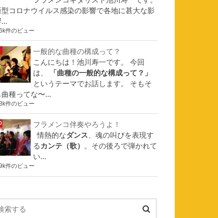
フラメンコギタリスト池川寿一です。
新型コロナウイルス感染の影響で各地に甚大な影
...
.6k件のビュー
一般的な曲種の構成って？
こんにちは！池川寿一です。 今回
は、
「曲種の一般的な構成って？」
というテーマでお話します。 そもそ
曲種ってな〜...
.3k件のビュー
フラメンコ伴奏やろうよ！
情熱的な
ダンス
、魂の叫びを表現す
る
カンテ（歌）
。その後ろで弾かれて
い...
.9k件のビュー