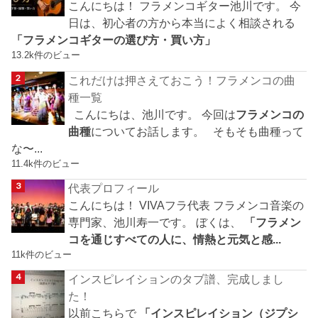
こんにちは！ フラメンコギター池川です。 今
日は、初心者の方から本当によく相談される
「フラメンコギターの選び方・買い方」
13.2k件のビュー
これだけは押さえておこう！フラメンコの曲
種一覧
こんにちは、池川です。 今回は
フラメンコの
曲種
についてお話します。 そもそも曲種って
な〜...
11.4k件のビュー
代表プロフィール
こんにちは！ VIVAフラ代表 フラメンコ音楽の
専門家、池川寿一です。 ぼくは、
「フラメン
コを通じすべての人に、情熱と元気と感...
11k件のビュー
インスピレイションのタブ譜、完成しまし
た！
以前こちらで
「インスピレイション（ジプシ