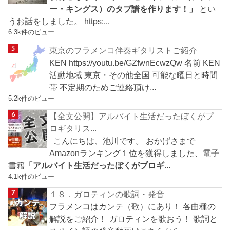
ー・キングス）のタブ譜を作ります！」
とい
うお話をしました。 https:...
6.3k件のビュー
東京のフラメンコ伴奏ギタリストご紹介
KEN https://youtu.be/GZfwnEcwzQw 名前 KEN
活動地域 東京・その他全国 可能な曜日と時間
帯 不定期のためご連絡頂け...
5.2k件のビュー
【全文公開】アルバイト生活だったぼくがプ
ロギタリス...
こんにちは、池川です。 おかげさまで
Amazonランキング１位を獲得しました、電子
書籍
「アルバイト生活だったぼくがプロギ...
4.1k件のビュー
１８．ガロティンの歌詞・発音
フラメンコはカンテ（歌）にあり！ 各曲種の
解説をご紹介！ ガロティンを歌おう！ 歌詞と