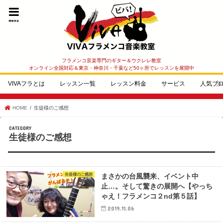
menu
フラメンコ音楽専門のギター＆ウクレレ教室
オンライン全国対応＆東京・神奈川・千葉など50ヶ所でレッスンを展開中
VIVAフラとは
レッスン一覧
レッスン料金
サービス
人気ブ
HOME
生徒様のご感想
生徒様のご感想
生徒様のご感想
まさかの台風襲来、イベント中
止…。そして驚きの展開へ【やっち
ゃえ！フラメンコ２nd第５話】
2019.11.06