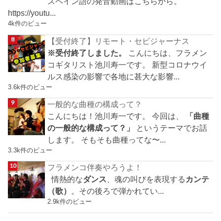
スペイン語の発音動画はこちらから。
https://youtu...
4k件のビュー
【受付終了】リモート・セビジャーナス
※受付終了しました。
こんにちは、フラメン
コギタリスト池川寿一です。 新型コロナウイ
ルス感染の影響で各地に甚大な影響...
3.6k件のビュー
一般的な曲種の構成って？
こんにちは！池川寿一です。 今回は、
「曲種
の一般的な構成って？」
というテーマでお話
します。 そもそも曲種ってな〜...
3.3k件のビュー
フラメンコ伴奏やろうよ！
情熱的な
ダンス
、魂の叫びを表現する
カンテ
（歌）
。その後ろで弾かれてい...
2.9k件のビュー