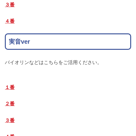
３番
４番
実音ver
バイオリンなどはこちらをご活用ください。
１番
２番
３番