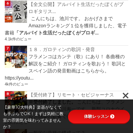
【全文公開】アルバイト生活だったぼくがプ
ロギタリス...
こんにちは、池川です。 おかげさまで
Amazonランキング１位を獲得しました、電子
書籍
「アルバイト生活だったぼくがプロギ...
4.1k件のビュー
１８．ガロティンの歌詞・発音
フラメンコはカンテ（歌）にあり！ 各曲種の
解説をご紹介！ ガロティンを歌おう！ 歌詞と
スペイン語の発音動画はこちらから。
https://youtu...
4k件のビュー
【受付終了】リモート・セビジャーナス
※受付終了しました。
こんにちは、フラメン
【豪華10大特典】楽器がなくて
コギタリスト池川寿一です。 新型コロナウイ
も手ぶらでOK！まずは気軽に教
ルス感染の影響で各地に甚大な影響...
体験レッスン
室の雰囲気を味わってみません
3.6k件のビュー
か？
一般的な曲種の構成って？