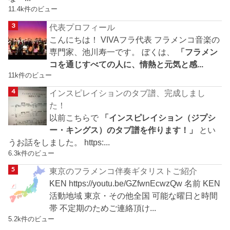
11.4k件のビュー
代表プロフィール
こんにちは！ VIVAフラ代表 フラメンコ音楽の
専門家、池川寿一です。 ぼくは、
「フラメン
コを通じすべての人に、情熱と元気と感...
11k件のビュー
インスピレイションのタブ譜、完成しまし
た！
以前こちらで
「インスピレイション（ジプシ
ー・キングス）のタブ譜を作ります！」
とい
うお話をしました。 https:...
6.3k件のビュー
東京のフラメンコ伴奏ギタリストご紹介
KEN https://youtu.be/GZfwnEcwzQw 名前 KEN
活動地域 東京・その他全国 可能な曜日と時間
帯 不定期のためご連絡頂け...
5.2k件のビュー