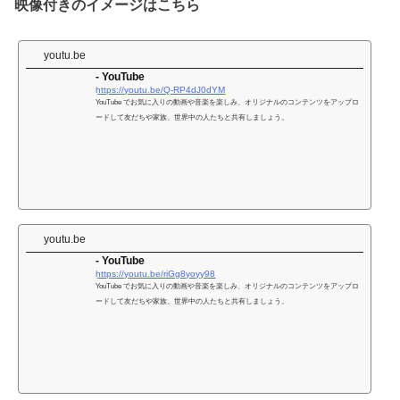
映像付きのイメージはこちら
プ
レ
ー
youtu.be
ヤ
- YouTube
https://youtu.be/Q-RP4dJ0dYM
ー
YouTube でお気に入りの動画や音楽を楽しみ、オリジナルのコンテンツをアップロ
ードして友だちや家族、世界中の人たちと共有しましょう。
youtu.be
- YouTube
https://youtu.be/riGg8yoyy98
YouTube でお気に入りの動画や音楽を楽しみ、オリジナルのコンテンツをアップロ
ードして友だちや家族、世界中の人たちと共有しましょう。