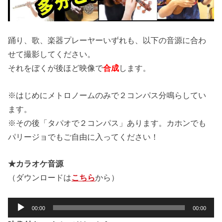
踊り、歌、楽器プレーヤーいずれも、以下の音源に合わ
せて撮影してください。
それをぼくが後ほど映像で
合成
します。
※はじめにメトロノームのみで２コンパス分鳴らしてい
ます。
※その後「タパオで２コンパス」あります。カホンでも
パリージョでもご自由に入ってください！
★カラオケ音源
（ダウンロードは
こちら
から）
音
00:00
00:00
声