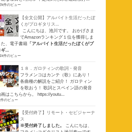
.2k件のビュー
【全文公開】アルバイト生活だったぼ
くがプロギタリス...
こんにちは、池川です。 おかげさま
でAmazonランキング１位を獲得しま
した、電子書籍
「アルバイト生活だったぼくがプ
ギ...
.1k件のビュー
１８．ガロティンの歌詞・発音
フラメンコはカンテ（歌）にあり！
各曲種の解説をご紹介！ ガロティン
を歌おう！ 歌詞とスペイン語の発音
画はこちらから。 https://youtu...
k件のビュー
【受付終了】リモート・セビジャーナ
ス
※受付終了しました。
こんにちは、