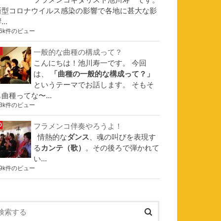
フラメンコギタリスト池川寿一です。
新型コロナウイルス感染の影響で各地に甚大な影
...
.6k件のビュー
一般的な曲種の構成って？
こんにちは！池川寿一です。 今回
は、
「曲種の一般的な構成って？」
というテーマでお話します。 そもそ
曲種ってな〜...
.3k件のビュー
フラメンコ伴奏やろうよ！
情熱的な
ダンス
、魂の叫びを表現す
る
カンテ（歌）
。その後ろで弾かれて
い...
.9k件のビュー