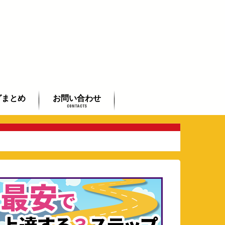
グまとめ
お問い合わせ
CONTACTS
初心者まとめ
者まとめ
したい方まとめ
よくあるご質問
全国のギタリストご紹介
芸術鑑賞会承ります
動画で学べるフラメンコ入門
講座