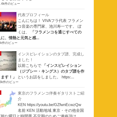
1.4k件のビュー
代表プロフィール
こんにちは！ VIVAフラ代表 フラメン
コ音楽の専門家、池川寿一です。 ぼ
くは、
「フラメンコを通じすべての
人に、情熱と元気と感...
1k件のビュー
インスピレイションのタブ譜、完成し
ました！
以前こちらで
「インスピレイション
（ジプシー・キングス）のタブ譜を作
ります！」
というお話をしました。 https:...
.3k件のビュー
東京のフラメンコ伴奏ギタリストご紹
介
KEN https://youtu.be/GZfwnEcwzQw
名前 KEN 活動地域 東京・その他全国
可能な曜日と時間帯 不定期のためご連絡頂け...