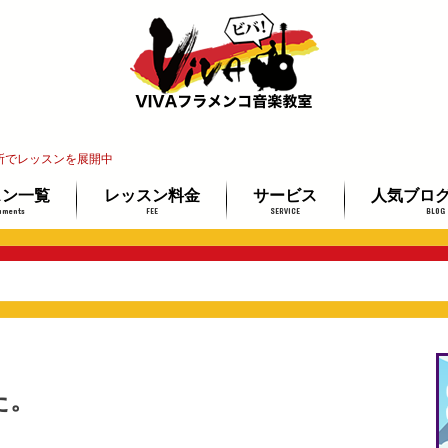
所でレッスンを展開中
スン一覧
レッスン料金
サービス
人気ブロ
uments
FEE
SERVICE
BLOG
インレッスン
教室
レ教室
ッスン
講師紹介
レッスン場所ご案内
イベント情報
教材ミュージアム
フラメンコギター検定
最安で上達する3ステップ
未経験者＆
ギター経験
プロを目指
。
た。