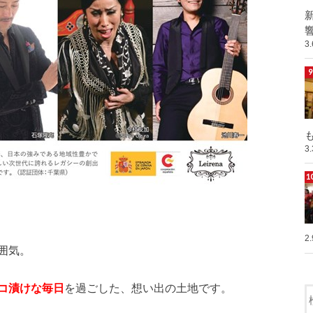
響
3
も
3
2
囲気。
コ漬けな毎日
を過ごした、想い出の土地です。