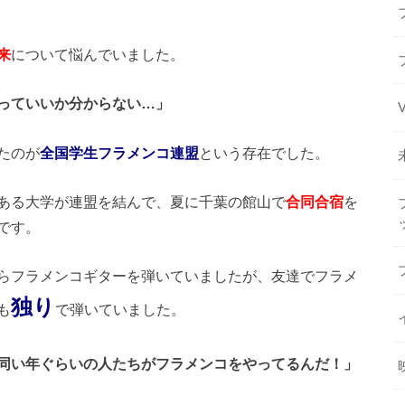
来
について悩んでいました。
っていいか分からない…」
たのが
全国学生フラメンコ連盟
という存在でした。
ある大学が連盟を結んで、夏に千葉の館山で
合同合宿
を
です。
らフラメンコギターを弾いていましたが、友達でフラメ
独り
も
で弾いていました。
同い年ぐらいの人たちがフラメンコをやってるんだ！」