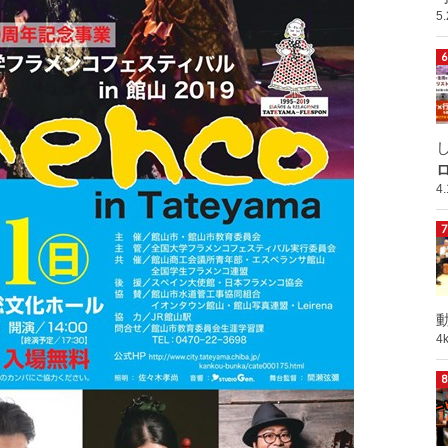
5
ロ
4
動
4