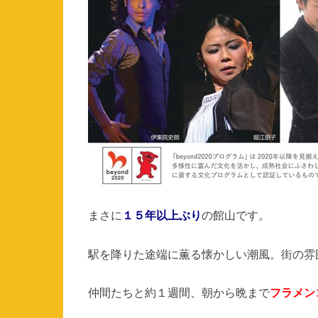
まさに
１５年以上ぶり
の館山です。
駅を降りた途端に薫る懐かしい潮風。街の雰
仲間たちと約１週間、朝から晩まで
フラメン