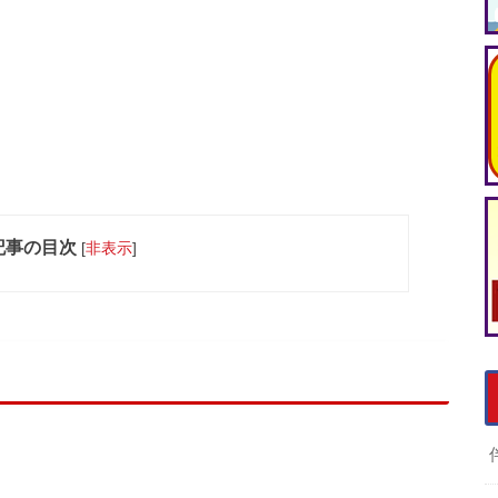
記事の目次
[
非表示
]
い