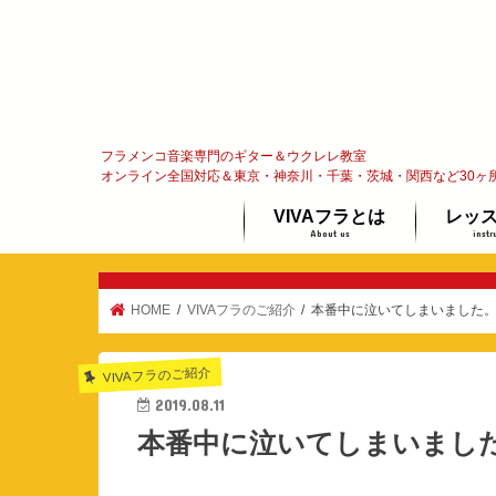
フラメンコ音楽専門のギター＆ウクレレ教室
オンライン全国対応＆東京・神奈川・千葉・茨城・関西など30ヶ
VIVAフラとは
レッ
About us
instr
フラメンコってな〜に？
代表メッセージ
オンラ
ギター
ウクレ
体験レ
HOME
VIVAフラのご紹介
本番中に泣いてしまいました
VIVAフラのご紹介
2019.08.11
本番中に泣いてしまいまし