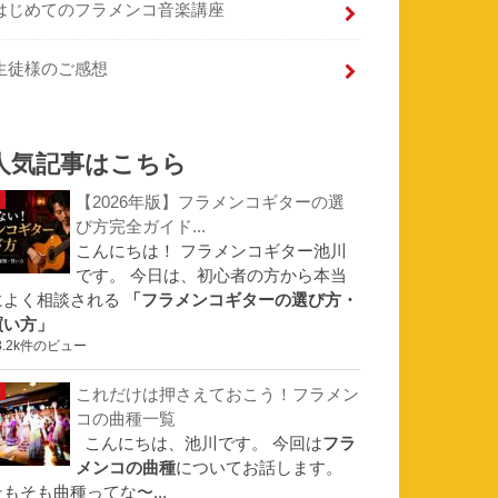
はじめてのフラメンコ音楽講座
生徒様のご感想
人気記事はこちら
【2026年版】フラメンコギターの選
び方完全ガイド...
こんにちは！ フラメンコギター池川
です。 今日は、初心者の方から本当
によく相談される
「フラメンコギターの選び方・
買い方」
3.2k件のビュー
これだけは押さえておこう！フラメン
コの曲種一覧
こんにちは、池川です。 今回は
フラ
メンコの曲種
についてお話します。
そもそも曲種ってな〜...