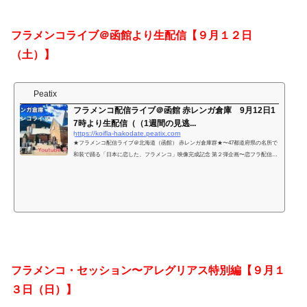
フラメンコライブ＠函館より生配信
【９月１２日
（土）】
Peatix
フラメンコ配信ライブ＠函館 赤レンガ倉庫 9月12日1
7時より生配信（（1週間の見逃...
https://koifla-hakodate.peatix.com
★フラメンコ配信ライブ＠北海道（函館） 赤レンガ倉庫群★〜47都道府県の名所で
和装で踊る「日本に恋した、フラメンコ」映像完成記念 第２弾企画〜恋フラ配信ラ
イブvol.2はベイエリア... powered by Peatix : More than a ticket.
フラメンコ・セッション〜アレグリアス特別編
【９月１
３日（日）】