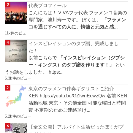
代表プロフィール
こんにちは！ VIVAフラ代表 フラメンコ音楽の
専門家、池川寿一です。 ぼくは、
「フラメン
コを通じすべての人に、情熱と元気と感...
11k件のビュー
インスピレイションのタブ譜、完成しまし
た！
以前こちらで
「インスピレイション（ジプシ
ー・キングス）のタブ譜を作ります！」
とい
うお話をしました。 https:...
6.3k件のビュー
東京のフラメンコ伴奏ギタリストご紹介
KEN https://youtu.be/GZfwnEcwzQw 名前 KEN
活動地域 東京・その他全国 可能な曜日と時間
帯 不定期のためご連絡頂け...
5.2k件のビュー
【全文公開】アルバイト生活だったぼくがプ