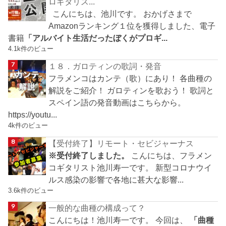
ロギタリス...
こんにちは、池川です。 おかげさまで
Amazonランキング１位を獲得しました、電子
書籍
「アルバイト生活だったぼくがプロギ...
4.1k件のビュー
１８．ガロティンの歌詞・発音
フラメンコはカンテ（歌）にあり！ 各曲種の
解説をご紹介！ ガロティンを歌おう！ 歌詞と
スペイン語の発音動画はこちらから。
https://youtu...
4k件のビュー
【受付終了】リモート・セビジャーナス
※受付終了しました。
こんにちは、フラメン
コギタリスト池川寿一です。 新型コロナウイ
ルス感染の影響で各地に甚大な影響...
3.6k件のビュー
一般的な曲種の構成って？
こんにちは！池川寿一です。 今回は、
「曲種