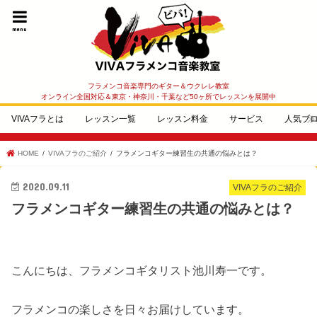
menu
フラメンコ音楽専門のギター＆ウクレレ教室
オンライン全国対応＆東京・神奈川・千葉など50ヶ所でレッスンを展開中
VIVAフラとは
レッスン一覧
レッスン料金
サービス
人気ブ
HOME
VIVAフラのご紹介
フラメンコギター練習生の共通の悩みとは？
2020.09.11
VIVAフラのご紹介
フラメンコギター練習生の共通の悩みとは？
こんにちは、フラメンコギタリスト池川寿一です。
フラメンコの楽しさを日々お届けしています。