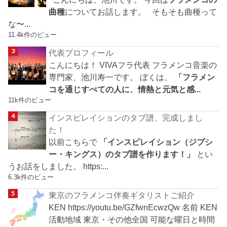
曲種
についてお話します。 そもそも曲種って
な〜...
11.4k件のビュー
代表プロフィール
こんにちは！ VIVAフラ代表 フラメンコ音楽の
専門家、池川寿一です。 ぼくは、
「フラメン
コを通じすべての人に、情熱と元気と感...
11k件のビュー
インスピレイションのタブ譜、完成しまし
た！
以前こちらで
「インスピレイション（ジプシ
ー・キングス）のタブ譜を作ります！」
とい
うお話をしました。 https:...
6.3k件のビュー
東京のフラメンコ伴奏ギタリストご紹介
KEN https://youtu.be/GZfwnEcwzQw 名前 KEN
活動地域 東京・その他全国 可能な曜日と時間