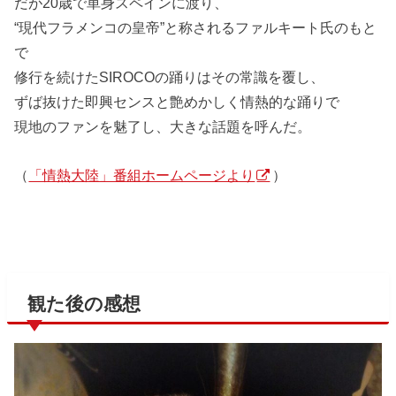
だが20歳で単身スペインに渡り、
“現代フラメンコの皇帝”と称されるファルキート氏のもと
で
修行を続けたSIROCOの踊りはその常識を覆し、
ずば抜けた即興センスと艶めかしく情熱的な踊りで
現地のファンを魅了し、大きな話題を呼んだ。
（
「情熱大陸」番組ホームページより
）
観た後の感想