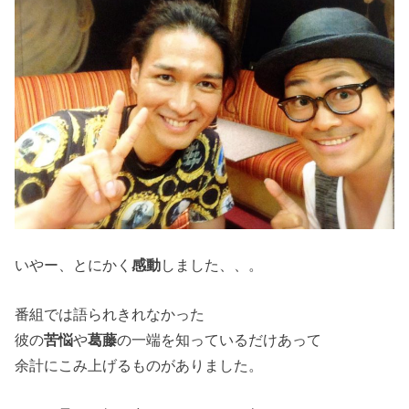
いやー、とにかく
感動
しました、、。
番組では語られきれなかった
彼の
苦悩
や
葛藤
の一端を知っているだけあって
余計にこみ上げるものがありました。