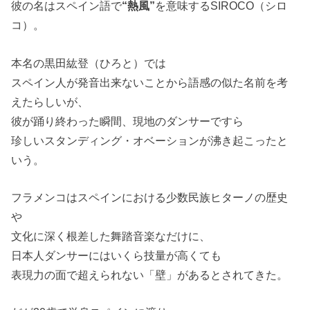
彼の名はスペイン語で
“熱風”
を意味するSIROCO（シロ
コ）。
本名の黒田紘登（ひろと）では
スペイン人が発音出来ないことから語感の似た名前を考
えたらしいが、
彼が踊り終わった瞬間、現地のダンサーですら
珍しいスタンディング・オベーションが沸き起こったと
いう。
フラメンコはスペインにおける少数民族ヒターノの歴史
や
文化に深く根差した舞踏音楽なだけに、
日本人ダンサーにはいくら技量が高くても
表現力の面で超えられない「壁」があるとされてきた。