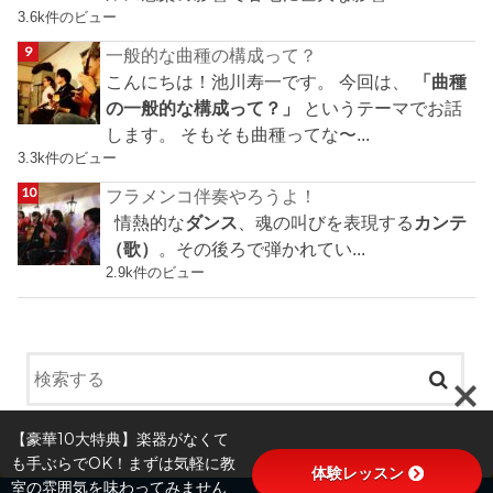
3.6k件のビュー
一般的な曲種の構成って？
こんにちは！池川寿一です。 今回は、
「曲種
の一般的な構成って？」
というテーマでお話
します。 そもそも曲種ってな〜...
3.3k件のビュー
フラメンコ伴奏やろうよ！
情熱的な
ダンス
、魂の叫びを表現する
カンテ
（歌）
。その後ろで弾かれてい...
2.9k件のビュー
【豪華10大特典】楽器がなくて
も手ぶらでOK！まずは気軽に教
体験レッスン
室の雰囲気を味わってみません