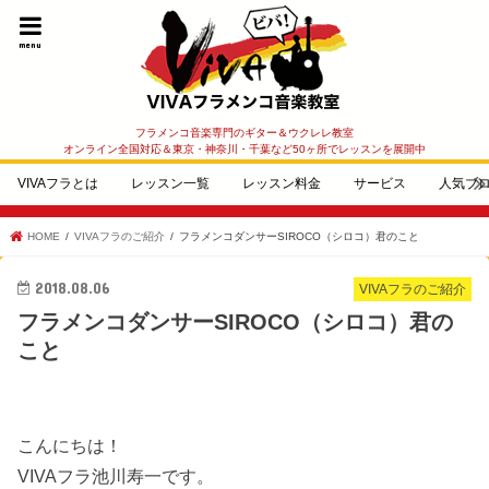
menu
フラメンコ音楽専門のギター＆ウクレレ教室
オンライン全国対応＆東京・神奈川・千葉など50ヶ所でレッスンを展開中
VIVAフラとは
レッスン一覧
レッスン料金
サービス
人気ブ
HOME
VIVAフラのご紹介
フラメンコダンサーSIROCO（シロコ）君のこと
2018.08.06
VIVAフラのご紹介
フラメンコダンサーSIROCO（シロコ）君の
こと
こんにちは！
VIVAフラ池川寿一です。