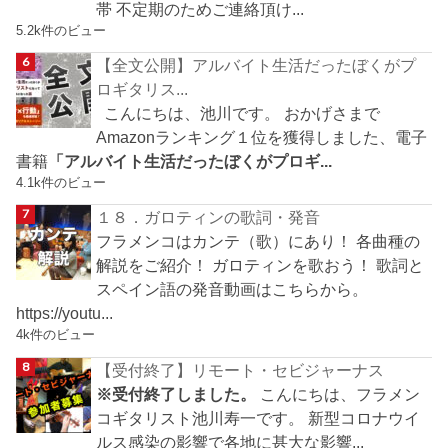
帯 不定期のためご連絡頂け...
5.2k件のビュー
【全文公開】アルバイト生活だったぼくがプ
ロギタリス...
こんにちは、池川です。 おかげさまで
Amazonランキング１位を獲得しました、電子
書籍
「アルバイト生活だったぼくがプロギ...
4.1k件のビュー
１８．ガロティンの歌詞・発音
フラメンコはカンテ（歌）にあり！ 各曲種の
解説をご紹介！ ガロティンを歌おう！ 歌詞と
スペイン語の発音動画はこちらから。
https://youtu...
4k件のビュー
【受付終了】リモート・セビジャーナス
※受付終了しました。
こんにちは、フラメン
コギタリスト池川寿一です。 新型コロナウイ
ルス感染の影響で各地に甚大な影響...