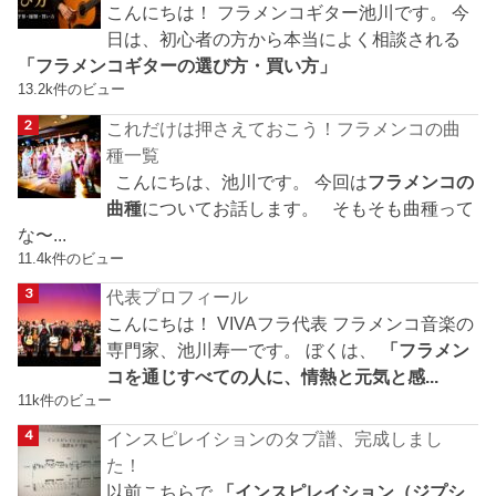
こんにちは！ フラメンコギター池川です。 今
日は、初心者の方から本当によく相談される
「フラメンコギターの選び方・買い方」
13.2k件のビュー
これだけは押さえておこう！フラメンコの曲
種一覧
こんにちは、池川です。 今回は
フラメンコの
曲種
についてお話します。 そもそも曲種って
な〜...
11.4k件のビュー
代表プロフィール
こんにちは！ VIVAフラ代表 フラメンコ音楽の
専門家、池川寿一です。 ぼくは、
「フラメン
コを通じすべての人に、情熱と元気と感...
11k件のビュー
インスピレイションのタブ譜、完成しまし
た！
以前こちらで
「インスピレイション（ジプシ