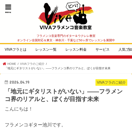
menu
フラメンコ音楽専門のギター＆ウクレレ教室
オンライン全国対応＆東京・神奈川・千葉など50ヶ所でレッスンを展開中
VIVAフラとは
レッスン一覧
レッスン料金
サービス
人気ブ
HOME
VIVAフラのご紹介
「地元にギタリストがいない」——フラメンコ界のリアルと、ぼくが目指す未来
2026.04.19
VIVAフラのご紹介
「地元にギタリストがいない」——フラメン
コ界のリアルと、ぼくが目指す未来
こんにちは！
フラメンコギター池川です。