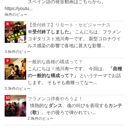
スペイン語の発音動画はこちらから。
https://youtu...
4k件のビュー
【受付終了】リモート・セビジャーナス
※受付終了しました。
こんにちは、フラメン
コギタリスト池川寿一です。 新型コロナウイ
ルス感染の影響で各地に甚大な影響...
3.6k件のビュー
一般的な曲種の構成って？
こんにちは！池川寿一です。 今回は、
「曲種
の一般的な構成って？」
というテーマでお話
します。 そもそも曲種ってな〜...
3.3k件のビュー
フラメンコ伴奏やろうよ！
情熱的な
ダンス
、魂の叫びを表現する
カンテ
（歌）
。その後ろで弾かれてい...
2.9k件のビュー