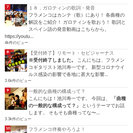
１８．ガロティンの歌詞・発音
フラメンコはカンテ（歌）にあり！ 各曲種の
解説をご紹介！ ガロティンを歌おう！ 歌詞と
スペイン語の発音動画はこちらから。
https://youtu...
4k件のビュー
【受付終了】リモート・セビジャーナス
※受付終了しました。
こんにちは、フラメン
コギタリスト池川寿一です。 新型コロナウイ
ルス感染の影響で各地に甚大な影響...
3.6k件のビュー
一般的な曲種の構成って？
こんにちは！池川寿一です。 今回は、
「曲種
の一般的な構成って？」
というテーマでお話
します。 そもそも曲種ってな〜...
3.3k件のビュー
フラメンコ伴奏やろうよ！