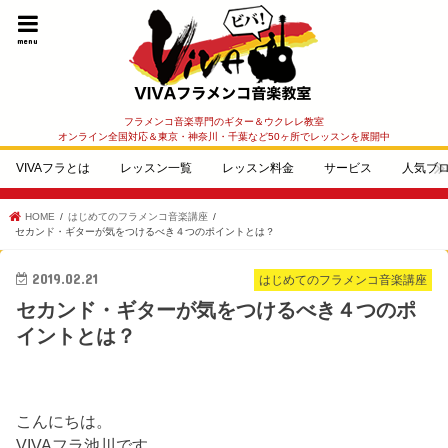
menu
フラメンコ音楽専門のギター＆ウクレレ教室
オンライン全国対応＆東京・神奈川・千葉など50ヶ所でレッスンを展開中
VIVAフラとは
レッスン一覧
レッスン料金
サービス
人気ブ
HOME
はじめてのフラメンコ音楽講座
セカンド・ギターが気をつけるべき４つのポイントとは？
2019.02.21
はじめてのフラメンコ音楽講座
セカンド・ギターが気をつけるべき４つのポ
イントとは？
こんにちは。
VIVAフラ池川です。