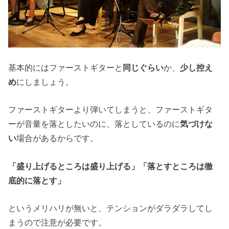
基本的にはファーストギターと
同じぐらい
か、
少し控え
め
にしましょう。
ファーストギターより弾いてしまうと、ファーストギタ
ーが音量を落としたいのに、落としているのに
気づけな
い
場合があるからです。
「盛り上げるところは盛り上げる」
「落とすところは徹
底的に落とす」
というメリハリが無いと、テンションがダラダラしてし
まうので注意が必要です。