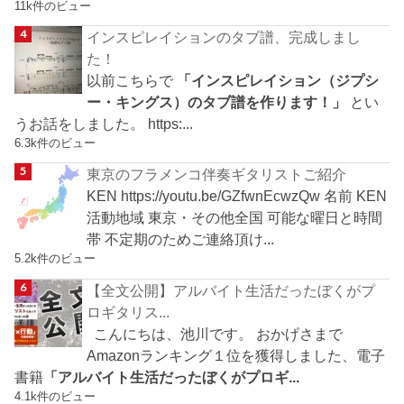
11k件のビュー
インスピレイションのタブ譜、完成しまし
た！
以前こちらで
「インスピレイション（ジプシ
ー・キングス）のタブ譜を作ります！」
とい
うお話をしました。 https:...
6.3k件のビュー
東京のフラメンコ伴奏ギタリストご紹介
KEN https://youtu.be/GZfwnEcwzQw 名前 KEN
活動地域 東京・その他全国 可能な曜日と時間
帯 不定期のためご連絡頂け...
5.2k件のビュー
【全文公開】アルバイト生活だったぼくがプ
ロギタリス...
こんにちは、池川です。 おかげさまで
Amazonランキング１位を獲得しました、電子
書籍
「アルバイト生活だったぼくがプロギ...
4.1k件のビュー