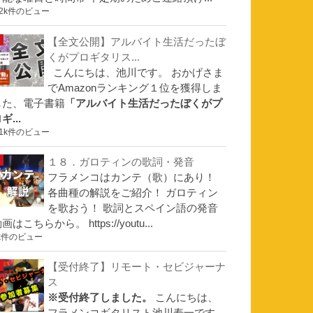
.2k件のビュー
【全文公開】アルバイト生活だったぼ
くがプロギタリス...
こんにちは、池川です。 おかげさま
でAmazonランキング１位を獲得しま
した、電子書籍
「アルバイト生活だったぼくがプ
ギ...
.1k件のビュー
１８．ガロティンの歌詞・発音
フラメンコはカンテ（歌）にあり！
各曲種の解説をご紹介！ ガロティン
を歌おう！ 歌詞とスペイン語の発音
画はこちらから。 https://youtu...
k件のビュー
【受付終了】リモート・セビジャーナ
ス
※受付終了しました。
こんにちは、