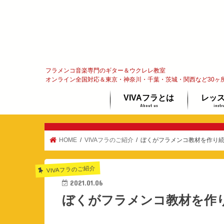
フラメンコ音楽専門のギター＆ウクレレ教室
オンライン全国対応＆東京・神奈川・千葉・茨城・関西など30ヶ
VIVAフラとは
レッ
About us
instr
フラメンコってな〜に？
代表メッセージ
オンラ
ギター
ウクレ
体験レ
HOME
VIVAフラのご紹介
ぼくがフラメンコ教材を作り
VIVAフラのご紹介
2021.01.06
ぼくがフラメンコ教材を作