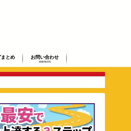
グまとめ
お問い合わせ
CONTACTS
初心者まとめ
者まとめ
したい方まとめ
よくあるご質問
全国のギタリストご紹介
芸術鑑賞会承ります
動画で学べるフラメンコ入門
講座