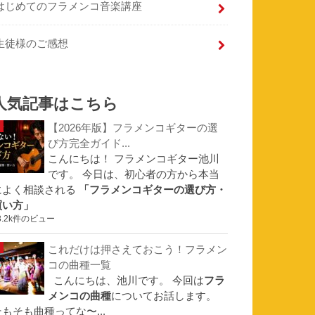
はじめてのフラメンコ音楽講座
生徒様のご感想
人気記事はこちら
【2026年版】フラメンコギターの選
び方完全ガイド...
こんにちは！ フラメンコギター池川
です。 今日は、初心者の方から本当
によく相談される
「フラメンコギターの選び方・
買い方」
3.2k件のビュー
これだけは押さえておこう！フラメン
コの曲種一覧
こんにちは、池川です。 今回は
フラ
メンコの曲種
についてお話します。
そもそも曲種ってな〜...