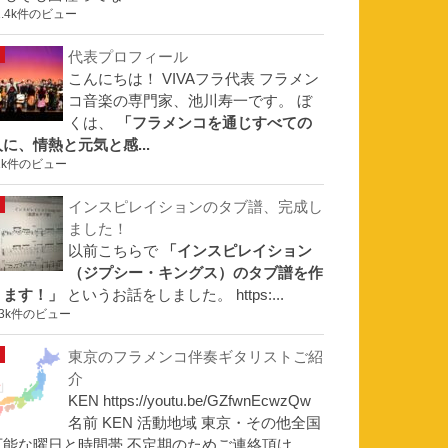
1.4k件のビュー
代表プロフィール
こんにちは！ VIVAフラ代表 フラメン
コ音楽の専門家、池川寿一です。 ぼ
くは、
「フラメンコを通じすべての
人に、情熱と元気と感...
1k件のビュー
インスピレイションのタブ譜、完成し
ました！
以前こちらで
「インスピレイション
（ジプシー・キングス）のタブ譜を作
ります！」
というお話をしました。 https:...
.3k件のビュー
東京のフラメンコ伴奏ギタリストご紹
介
KEN https://youtu.be/GZfwnEcwzQw
名前 KEN 活動地域 東京・その他全国
可能な曜日と時間帯 不定期のためご連絡頂け...