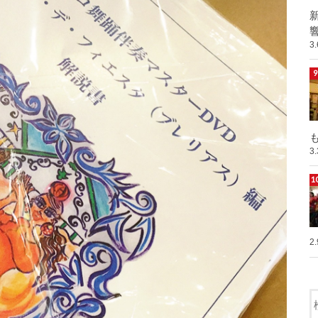
響
3
も
3
2