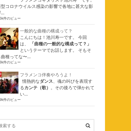
フラメンコギタリスト池川寿一です。
新型コロナウイルス感染の影響で各地に甚大な影
...
.6k件のビュー
一般的な曲種の構成って？
こんにちは！池川寿一です。 今回
は、
「曲種の一般的な構成って？」
というテーマでお話します。 そもそ
曲種ってな〜...
.3k件のビュー
フラメンコ伴奏やろうよ！
情熱的な
ダンス
、魂の叫びを表現す
る
カンテ（歌）
。その後ろで弾かれて
い...
.9k件のビュー