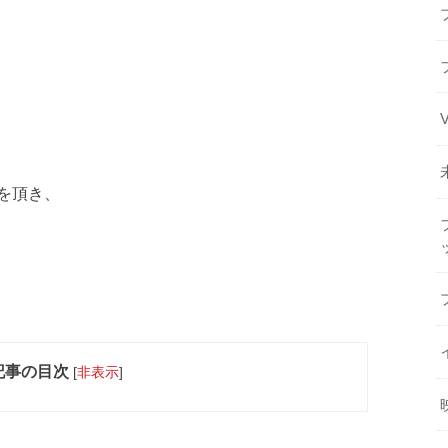
を頂き、
記事の目次
[
非表示
]