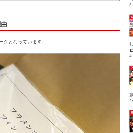
5
理由
ークとなっています。
ロ
4
動
4