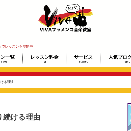
所でレッスンを展開中
スン一覧
レッスン料金
サービス
人気ブロ
uments
FEE
SERVICE
BLOG
インレッスン
教室
レ教室
ッスン
講師紹介
レッスン場所ご案内
イベント情報
教材ミュージアム
フラメンコギター検定
最安で上達する3ステップ
未経験者＆
ギター経験
プロを目指
続ける理由
り続ける理由