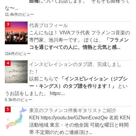
曲種
についてお話します。 そもそも曲種って
な〜...
11.4k件のビュー
代表プロフィール
こんにちは！ VIVAフラ代表 フラメンコ音楽の
専門家、池川寿一です。 ぼくは、
「フラメン
コを通じすべての人に、情熱と元気と感...
11k件のビュー
インスピレイションのタブ譜、完成しまし
た！
以前こちらで
「インスピレイション（ジプシ
ー・キングス）のタブ譜を作ります！」
とい
うお話をしました。 https:...
6.3k件のビュー
東京のフラメンコ伴奏ギタリストご紹介
KEN https://youtu.be/GZfwnEcwzQw 名前 KEN
活動地域 東京・その他全国 可能な曜日と時間
帯 不定期のためご連絡頂け...