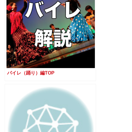
バイレ（踊り）編TOP