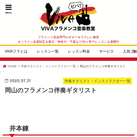
menu
フラメンコ音楽専門のギター＆ウクレレ教室
オンライン全国対応＆東京・神奈川・千葉など50ヶ所でレッスンを展開中
VIVAフラとは
レッスン一覧
レッスン料金
サービス
人気ブ
HOME
伴奏ギタリスト・インストラクター一覧
岡山のフラメンコ伴奏ギタリスト
2020.07.31
伴奏ギタリスト・インストラクター一覧
岡山のフラメンコ伴奏ギタリスト
井本錬