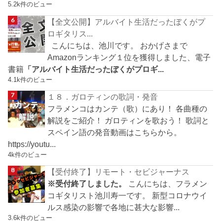
5.2k件のビュー
【全文公開】アルバイト生活だったぼくがプ
ロギタリス...
こんにちは、池川です。 おかげさまで
Amazonランキング１位を獲得しました、電子
書籍
「アルバイト生活だったぼくがプロギ...
4.1k件のビュー
１８．ガロティンの歌詞・発音
フラメンコはカンテ（歌）にあり！ 各曲種の
解説をご紹介！ ガロティンを歌おう！ 歌詞と
スペイン語の発音動画はこちらから。
https://youtu...
4k件のビュー
【受付終了】リモート・セビジャーナス
※受付終了しました。
こんにちは、フラメン
コギタリスト池川寿一です。 新型コロナウイ
ルス感染の影響で各地に甚大な影響...
3.6k件のビュー