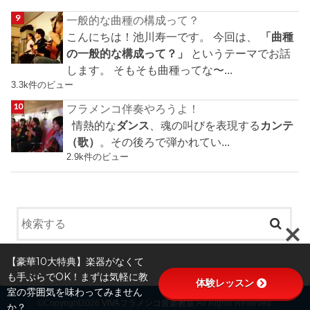
一般的な曲種の構成って？
こんにちは！池川寿一です。 今回は、
「曲種
の一般的な構成って？」
というテーマでお話
します。 そもそも曲種ってな〜...
3.3k件のビュー
フラメンコ伴奏やろうよ！
情熱的な
ダンス
、魂の叫びを表現する
カンテ
（歌）
。その後ろで弾かれてい...
2.9k件のビュー
【豪華10大特典】楽器がなくて
も手ぶらでOK！まずは気軽に教
体験レッスン
室の雰囲気を味わってみません
©Copyright2026
VIVAフラメンコ音楽教室
.All Rights Reserved.
か？