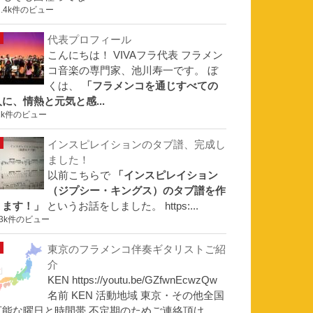
1.4k件のビュー
代表プロフィール
こんにちは！ VIVAフラ代表 フラメン
コ音楽の専門家、池川寿一です。 ぼ
くは、
「フラメンコを通じすべての
人に、情熱と元気と感...
1k件のビュー
インスピレイションのタブ譜、完成し
ました！
以前こちらで
「インスピレイション
（ジプシー・キングス）のタブ譜を作
ります！」
というお話をしました。 https:...
.3k件のビュー
東京のフラメンコ伴奏ギタリストご紹
介
KEN https://youtu.be/GZfwnEcwzQw
名前 KEN 活動地域 東京・その他全国
可能な曜日と時間帯 不定期のためご連絡頂け...