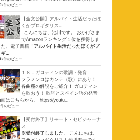
.2k件のビュー
【全文公開】アルバイト生活だったぼ
くがプロギタリス...
こんにちは、池川です。 おかげさま
でAmazonランキング１位を獲得しま
した、電子書籍
「アルバイト生活だったぼくがプ
ギ...
.1k件のビュー
１８．ガロティンの歌詞・発音
フラメンコはカンテ（歌）にあり！
各曲種の解説をご紹介！ ガロティン
を歌おう！ 歌詞とスペイン語の発音
画はこちらから。 https://youtu...
k件のビュー
【受付終了】リモート・セビジャーナ
ス
※受付終了しました。
こんにちは、