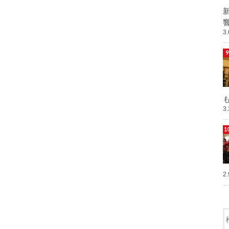
響
3
も
3
2