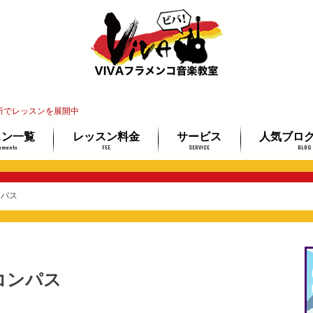
所でレッスンを展開中
スン一覧
レッスン料金
サービス
人気ブロ
uments
FEE
SERVICE
BLOG
インレッスン
教室
レ教室
ッスン
講師紹介
レッスン場所ご案内
イベント情報
教材ミュージアム
フラメンコギター検定
最安で上達する3ステップ
未経験者＆
ギター経験
プロを目指
ンパス
コンパス