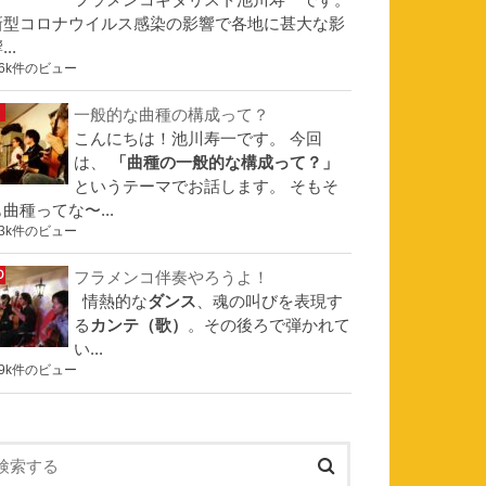
フラメンコギタリスト池川寿一です。
新型コロナウイルス感染の影響で各地に甚大な影
...
.6k件のビュー
一般的な曲種の構成って？
こんにちは！池川寿一です。 今回
は、
「曲種の一般的な構成って？」
というテーマでお話します。 そもそ
曲種ってな〜...
.3k件のビュー
フラメンコ伴奏やろうよ！
情熱的な
ダンス
、魂の叫びを表現す
る
カンテ（歌）
。その後ろで弾かれて
い...
.9k件のビュー