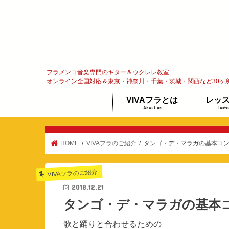
フラメンコ音楽専門のギター＆ウクレレ教室
オンライン全国対応＆東京・神奈川・千葉・茨城・関西など30ヶ
VIVAフラとは
レッ
About us
instr
フラメンコってな〜に？
代表メッセージ
オンラ
ギター
ウクレ
体験レ
HOME
VIVAフラのご紹介
タンゴ・デ・マラガの基本コ
VIVAフラのご紹介
2018.12.21
タンゴ・デ・マラガの基本
歌と踊りと合わせるための