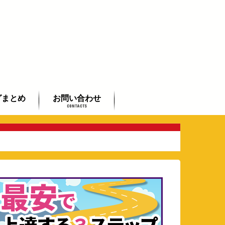
グまとめ
お問い合わせ
CONTACTS
初心者まとめ
者まとめ
したい方まとめ
よくあるご質問
全国のギタリストご紹介
芸術鑑賞会承ります
動画で学べるフラメンコ入門
講座