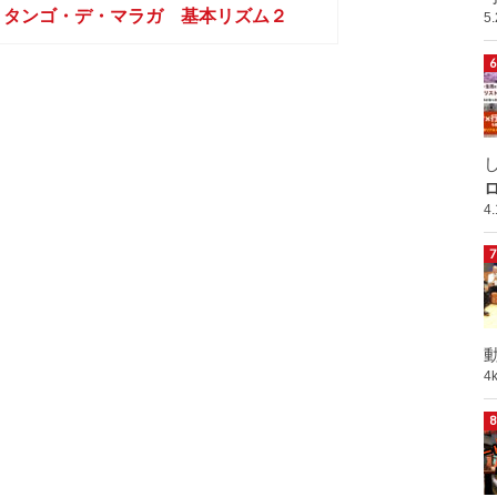
タンゴ・デ・マラガ 基本リズム２
5
ロ
4
動
4