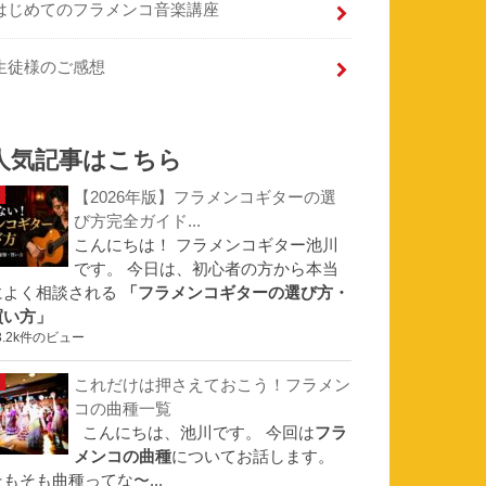
はじめてのフラメンコ音楽講座
生徒様のご感想
人気記事はこちら
【2026年版】フラメンコギターの選
び方完全ガイド...
こんにちは！ フラメンコギター池川
です。 今日は、初心者の方から本当
によく相談される
「フラメンコギターの選び方・
買い方」
3.2k件のビュー
これだけは押さえておこう！フラメン
コの曲種一覧
こんにちは、池川です。 今回は
フラ
メンコの曲種
についてお話します。
そもそも曲種ってな〜...