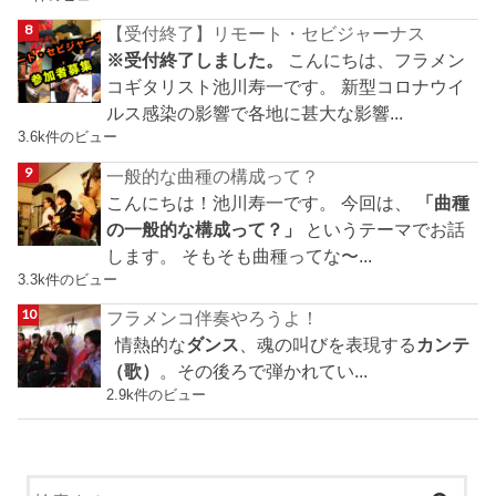
【受付終了】リモート・セビジャーナス
※受付終了しました。
こんにちは、フラメン
コギタリスト池川寿一です。 新型コロナウイ
ルス感染の影響で各地に甚大な影響...
3.6k件のビュー
一般的な曲種の構成って？
こんにちは！池川寿一です。 今回は、
「曲種
の一般的な構成って？」
というテーマでお話
します。 そもそも曲種ってな〜...
3.3k件のビュー
フラメンコ伴奏やろうよ！
情熱的な
ダンス
、魂の叫びを表現する
カンテ
（歌）
。その後ろで弾かれてい...
2.9k件のビュー