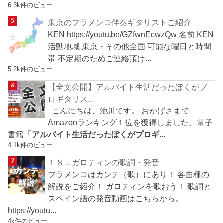
6.3k件のビュー
東京のフラメンコ伴奏ギタリストご紹介
KEN https://youtu.be/GZfwnEcwzQw 名前 KEN
活動地域 東京・その他全国 可能な曜日と時間
帯 不定期のためご連絡頂け...
5.2k件のビュー
【全文公開】アルバイト生活だったぼくがプ
ロギタリス...
こんにちは、池川です。 おかげさまで
Amazonランキング１位を獲得しました、電子
書籍
「アルバイト生活だったぼくがプロギ...
4.1k件のビュー
１８．ガロティンの歌詞・発音
フラメンコはカンテ（歌）にあり！ 各曲種の
解説をご紹介！ ガロティンを歌おう！ 歌詞と
スペイン語の発音動画はこちらから。
https://youtu...
4k件のビュー