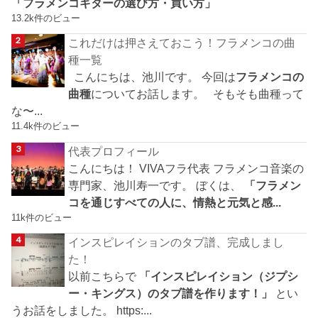
「フラメンコギターの選び方・買い方」
13.2k件のビュー
これだけは押さえておこう！フラメンコの曲
種一覧
こんにちは、池川です。 今回は
フラメンコの
曲種
についてお話します。 そもそも曲種って
な〜...
11.4k件のビュー
代表プロフィール
こんにちは！ VIVAフラ代表 フラメンコ音楽の
専門家、池川寿一です。 ぼくは、
「フラメン
コを通じすべての人に、情熱と元気と感...
11k件のビュー
インスピレイションのタブ譜、完成しまし
た！
以前こちらで
「インスピレイション（ジプシ
ー・キングス）のタブ譜を作ります！」
とい
うお話をしました。 https:...