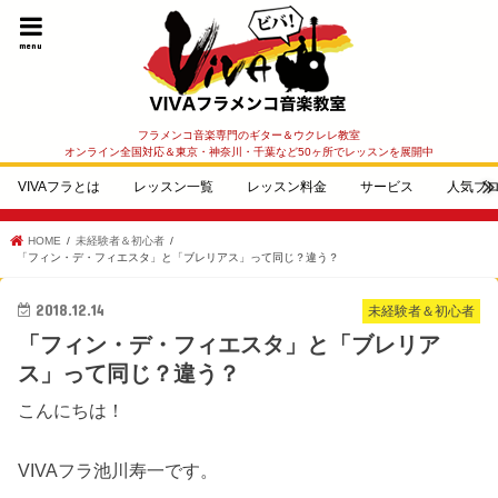
menu
フラメンコ音楽専門のギター＆ウクレレ教室
オンライン全国対応＆東京・神奈川・千葉など50ヶ所でレッスンを展開中
VIVAフラとは
レッスン一覧
レッスン料金
サービス
人気ブ
HOME
未経験者＆初心者
「フィン・デ・フィエスタ」と「ブレリアス」って同じ？違う？
2018.12.14
未経験者＆初心者
「フィン・デ・フィエスタ」と「ブレリア
ス」って同じ？違う？
こんにちは！
VIVAフラ池川寿一です。