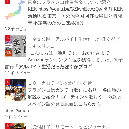
東京のフラメンコ伴奏ギタリストご紹介
KEN https://youtu.be/GZfwnEcwzQw 名前 KEN
活動地域 東京・その他全国 可能な曜日と時間
帯 不定期のためご連絡頂け...
5.2k件のビュー
【全文公開】アルバイト生活だったぼくがプ
ロギタリス...
こんにちは、池川です。 おかげさまで
Amazonランキング１位を獲得しました、電子
書籍
「アルバイト生活だったぼくがプロギ...
4.1k件のビュー
１８．ガロティンの歌詞・発音
フラメンコはカンテ（歌）にあり！ 各曲種の
解説をご紹介！ ガロティンを歌おう！ 歌詞と
スペイン語の発音動画はこちらから。
https://youtu...
4k件のビュー
【受付終了】リモート・セビジャーナス