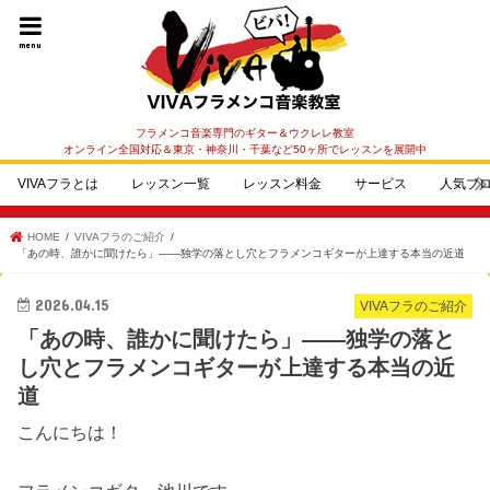
menu
フラメンコ音楽専門のギター＆ウクレレ教室
オンライン全国対応＆東京・神奈川・千葉など50ヶ所でレッスンを展開中
VIVAフラとは
レッスン一覧
レッスン料金
サービス
人気ブ
HOME
VIVAフラのご紹介
「あの時、誰かに聞けたら」——独学の落とし穴とフラメンコギターが上達する本当の近道
2026.04.15
VIVAフラのご紹介
「あの時、誰かに聞けたら」——独学の落と
し穴とフラメンコギターが上達する本当の近
道
こんにちは！