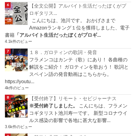
【全文公開】アルバイト生活だったぼくがプ
ロギタリス...
こんにちは、池川です。 おかげさまで
Amazonランキング１位を獲得しました、電子
書籍
「アルバイト生活だったぼくがプロギ...
4.1k件のビュー
１８．ガロティンの歌詞・発音
フラメンコはカンテ（歌）にあり！ 各曲種の
解説をご紹介！ ガロティンを歌おう！ 歌詞と
スペイン語の発音動画はこちらから。
https://youtu...
4k件のビュー
【受付終了】リモート・セビジャーナス
※受付終了しました。
こんにちは、フラメン
コギタリスト池川寿一です。 新型コロナウイ
ルス感染の影響で各地に甚大な影響...
3.6k件のビュー