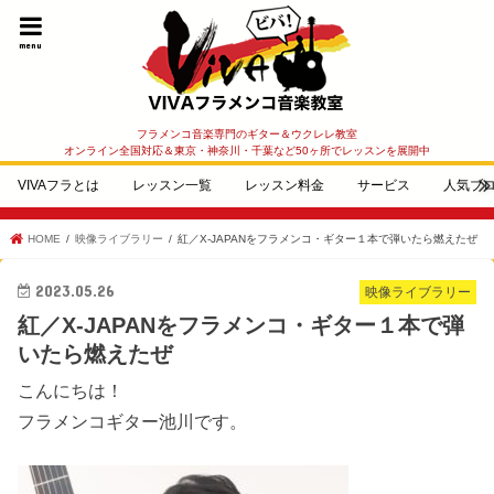
menu
フラメンコ音楽専門のギター＆ウクレレ教室
オンライン全国対応＆東京・神奈川・千葉など50ヶ所でレッスンを展開中
VIVAフラとは
レッスン一覧
レッスン料金
サービス
人気ブ
HOME
映像ライブラリー
紅／X-JAPANをフラメンコ・ギター１本で弾いたら燃えたぜ
2023.05.26
映像ライブラリー
紅／X-JAPANをフラメンコ・ギター１本で弾
いたら燃えたぜ
こんにちは！
フラメンコギター池川です。