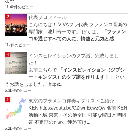
な〜...
11.4k件のビュー
代表プロフィール
こんにちは！ VIVAフラ代表 フラメンコ音楽の
専門家、池川寿一です。 ぼくは、
「フラメン
コを通じすべての人に、情熱と元気と感...
11k件のビュー
インスピレイションのタブ譜、完成しまし
た！
以前こちらで
「インスピレイション（ジプシ
ー・キングス）のタブ譜を作ります！」
とい
うお話をしました。 https:...
6.3k件のビュー
東京のフラメンコ伴奏ギタリストご紹介
KEN https://youtu.be/GZfwnEcwzQw 名前 KEN
活動地域 東京・その他全国 可能な曜日と時間
帯 不定期のためご連絡頂け...
5.2k件のビュー