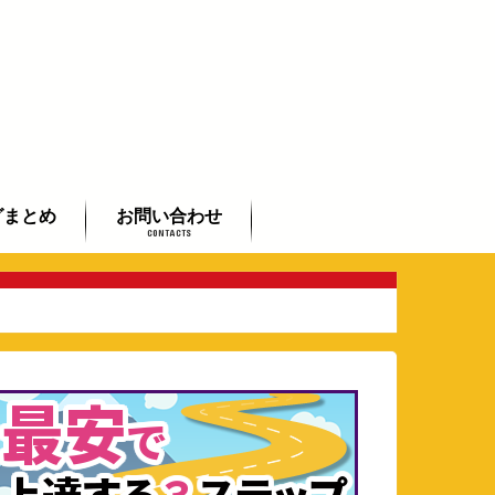
グまとめ
お問い合わせ
CONTACTS
初心者まとめ
者まとめ
したい方まとめ
よくあるご質問
全国のギタリストご紹介
芸術鑑賞会承ります
動画で学べるフラメンコ入門
講座