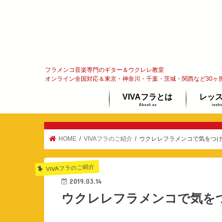
フラメンコ音楽専門のギター＆ウクレレ教室
オンライン全国対応＆東京・神奈川・千葉・茨城・関西など30ヶ
VIVAフラとは
レッ
About us
instr
フラメンコってな〜に？
代表メッセージ
オンラ
ギター
ウクレ
体験レ
HOME
VIVAフラのご紹介
ウクレレフラメンコで気をつ
VIVAフラのご紹介
2019.03.14
ウクレレフラメンコで気を