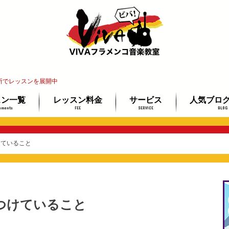
所でレッスンを展開中
スン一覧
レッスン料金
サービス
人気ブロ
uments
FEE
SERVICE
BLOG
インレッスン
教室
レ教室
ッスン
講師紹介
レッスン場所ご案内
イベント情報
教材ミュージアム
フラメンコギター検定
最安で上達する3ステップ
未経験者＆
ギター経験
プロを目指
けていること
つけていること