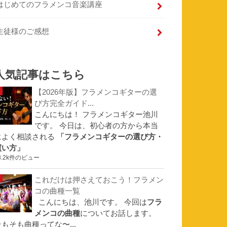
はじめてのフラメンコ音楽講座
生徒様のご感想
人気記事はこちら
【2026年版】フラメンコギターの選
び方完全ガイド...
こんにちは！ フラメンコギター池川
です。 今日は、初心者の方から本当
によく相談される
「フラメンコギターの選び方・
買い方」
3.2k件のビュー
これだけは押さえておこう！フラメン
コの曲種一覧
こんにちは、池川です。 今回は
フラ
メンコの曲種
についてお話します。
そもそも曲種ってな〜...