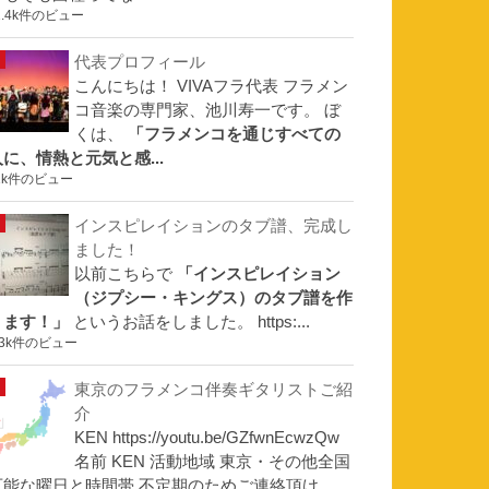
1.4k件のビュー
代表プロフィール
こんにちは！ VIVAフラ代表 フラメン
コ音楽の専門家、池川寿一です。 ぼ
くは、
「フラメンコを通じすべての
人に、情熱と元気と感...
1k件のビュー
インスピレイションのタブ譜、完成し
ました！
以前こちらで
「インスピレイション
（ジプシー・キングス）のタブ譜を作
ります！」
というお話をしました。 https:...
.3k件のビュー
東京のフラメンコ伴奏ギタリストご紹
介
KEN https://youtu.be/GZfwnEcwzQw
名前 KEN 活動地域 東京・その他全国
可能な曜日と時間帯 不定期のためご連絡頂け...