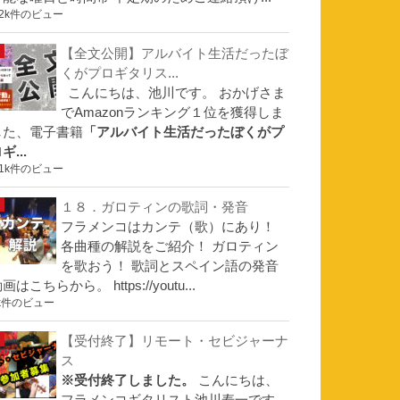
.2k件のビュー
【全文公開】アルバイト生活だったぼ
くがプロギタリス...
こんにちは、池川です。 おかげさま
でAmazonランキング１位を獲得しま
した、電子書籍
「アルバイト生活だったぼくがプ
ギ...
.1k件のビュー
１８．ガロティンの歌詞・発音
フラメンコはカンテ（歌）にあり！
各曲種の解説をご紹介！ ガロティン
を歌おう！ 歌詞とスペイン語の発音
画はこちらから。 https://youtu...
k件のビュー
【受付終了】リモート・セビジャーナ
ス
※受付終了しました。
こんにちは、