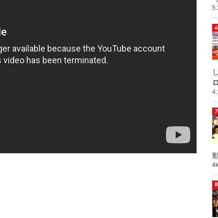
5
ロ
4
動
4