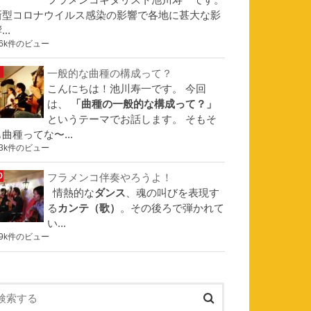
フラメンコギタリスト池川寿一です。
新型コロナウイルス感染の影響で各地に甚大な影
...
.6k件のビュー
一般的な曲種の構成って？
こんにちは！池川寿一です。 今回
は、
「曲種の一般的な構成って？」
というテーマでお話します。 そもそ
曲種ってな〜...
.3k件のビュー
フラメンコ伴奏やろうよ！
情熱的な
ダンス
、魂の叫びを表現す
る
カンテ（歌）
。その後ろで弾かれて
い...
.9k件のビュー