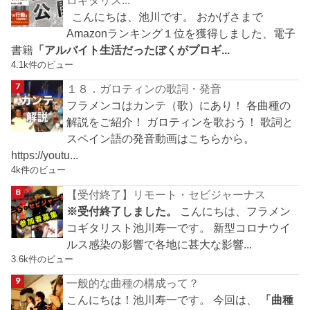
ロギタリス...
こんにちは、池川です。 おかげさまで
Amazonランキング１位を獲得しました、電子
書籍
「アルバイト生活だったぼくがプロギ...
4.1k件のビュー
１８．ガロティンの歌詞・発音
フラメンコはカンテ（歌）にあり！ 各曲種の
解説をご紹介！ ガロティンを歌おう！ 歌詞と
スペイン語の発音動画はこちらから。
https://youtu...
4k件のビュー
【受付終了】リモート・セビジャーナス
※受付終了しました。
こんにちは、フラメン
コギタリスト池川寿一です。 新型コロナウイ
ルス感染の影響で各地に甚大な影響...
3.6k件のビュー
一般的な曲種の構成って？
こんにちは！池川寿一です。 今回は、
「曲種