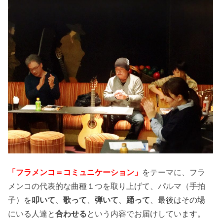
「フラメンコ＝コミュニケーション」
をテーマに、フラ
メンコの代表的な曲種１つを取り上げて、パルマ（手拍
子）を
叩いて
、
歌って
、
弾いて
、
踊って
、最後はその場
にいる人達と
合わせる
という内容でお届けしています。