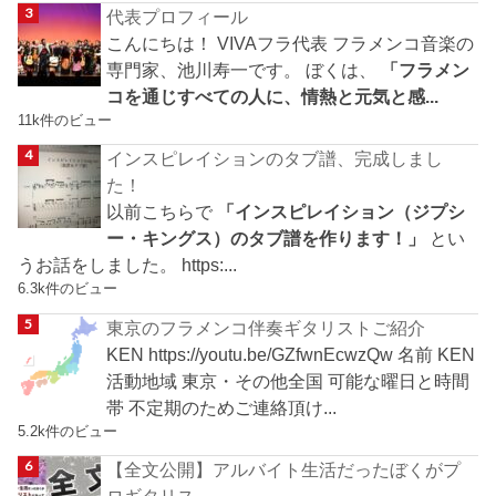
代表プロフィール
こんにちは！ VIVAフラ代表 フラメンコ音楽の
専門家、池川寿一です。 ぼくは、
「フラメン
コを通じすべての人に、情熱と元気と感...
11k件のビュー
インスピレイションのタブ譜、完成しまし
た！
以前こちらで
「インスピレイション（ジプシ
ー・キングス）のタブ譜を作ります！」
とい
うお話をしました。 https:...
6.3k件のビュー
東京のフラメンコ伴奏ギタリストご紹介
KEN https://youtu.be/GZfwnEcwzQw 名前 KEN
活動地域 東京・その他全国 可能な曜日と時間
帯 不定期のためご連絡頂け...
5.2k件のビュー
【全文公開】アルバイト生活だったぼくがプ