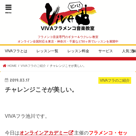
menu
フラメンコ音楽専門のギター＆ウクレレ教室
オンライン全国対応＆東京・神奈川・千葉など50ヶ所でレッスンを展開中
VIVAフラとは
レッスン一覧
レッスン料金
サービス
人気ブ
HOME
VIVAフラのご紹介
チャレンジこそが美しい。
2019.03.17
VIVAフラのご紹介
チャレンジこそが美しい。
VIVAフラ池川です。
今日は
オンラインアカデミー
主催の
フラメンコ・セッ