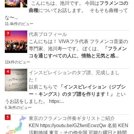
こんにちは、池川です。 今回は
フラメンコの
曲種
についてお話します。 そもそも曲種って
な〜...
11.4k件のビュー
代表プロフィール
こんにちは！ VIVAフラ代表 フラメンコ音楽の
専門家、池川寿一です。 ぼくは、
「フラメン
コを通じすべての人に、情熱と元気と感...
11k件のビュー
インスピレイションのタブ譜、完成しまし
た！
以前こちらで
「インスピレイション（ジプシ
ー・キングス）のタブ譜を作ります！」
とい
うお話をしました。 https:...
6.3k件のビュー
東京のフラメンコ伴奏ギタリストご紹介
KEN https://youtu.be/GZfwnEcwzQw 名前 KEN
活動地域 東京・その他全国 可能な曜日と時間