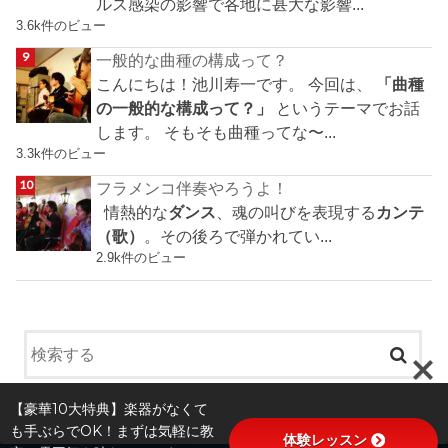
ルス感染の影響で各地に甚大な影響...
3.6k件のビュー
一般的な曲種の構成って？
こんにちは！池川寿一です。 今回は、
「曲種
の一般的な構成って？」
というテーマでお話
します。 そもそも曲種ってな〜...
3.3k件のビュー
フラメンコ伴奏やろうよ！
情熱的な
ダンス
、魂の叫びを表現する
カンテ
（歌）
。その後ろで弾かれてい...
2.9k件のビュー
【豪華10大特典】楽器がなくて
も手ぶらでOK！まずは気軽に教
体験レッスン