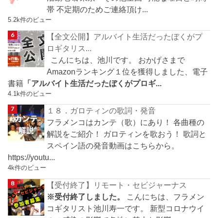
帯 不定期のためご連絡頂け...
5.2k件のビュー
【全文公開】アルバイト生活だったぼくがプ
ロギタリス...
こんにちは、池川です。 おかげさまで
Amazonランキング１位を獲得しました、電子
書籍
「アルバイト生活だったぼくがプロギ...
4.1k件のビュー
１８．ガロティンの歌詞・発音
フラメンコはカンテ（歌）にあり！ 各曲種の
解説をご紹介！ ガロティンを歌おう！ 歌詞と
スペイン語の発音動画はこちらから。
https://youtu...
4k件のビュー
【受付終了】リモート・セビジャーナス
※受付終了しました。
こんにちは、フラメン
コギタリスト池川寿一です。 新型コロナウイ