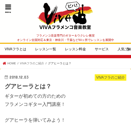
menu
フラメンコ音楽専門のギター＆ウクレレ教室
オンライン全国対応＆東京・神奈川・千葉など50ヶ所でレッスンを展開中
VIVAフラとは
レッスン一覧
レッスン料金
サービス
人気ブ
HOME
VIVAフラのご紹介
グアヒーラとは？
2018.12.03
VIVAフラのご紹介
グアヒーラとは？
ギターが初めての方のための
フラメンコギター入門講座！
グアヒーラを弾いてみよう！