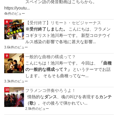
スペイン語の発音動画はこちらから。
https://youtu...
4k件のビュー
【受付終了】リモート・セビジャーナス
※受付終了しました。
こんにちは、フラメン
コギタリスト池川寿一です。 新型コロナウイ
ルス感染の影響で各地に甚大な影響...
3.6k件のビュー
一般的な曲種の構成って？
こんにちは！池川寿一です。 今回は、
「曲種
の一般的な構成って？」
というテーマでお話
します。 そもそも曲種ってな〜...
3.3k件のビュー
フラメンコ伴奏やろうよ！
情熱的な
ダンス
、魂の叫びを表現する
カンテ
（歌）
。その後ろで弾かれてい...
2.9k件のビュー