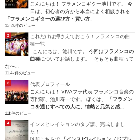
こんにちは！ フラメンコギター池川です。 今
日は、初心者の方から本当によく相談される
「フラメンコギターの選び方・買い方」
13.2k件のビュー
これだけは押さえておこう！フラメンコの曲
種一覧
こんにちは、池川です。 今回は
フラメンコの
曲種
についてお話します。 そもそも曲種って
な〜...
11.4k件のビュー
代表プロフィール
こんにちは！ VIVAフラ代表 フラメンコ音楽の
専門家、池川寿一です。 ぼくは、
「フラメン
コを通じすべての人に、情熱と元気と感...
11k件のビュー
インスピレイションのタブ譜、完成しまし
た！
以前こちらで
「インスピレイション（ジプシ