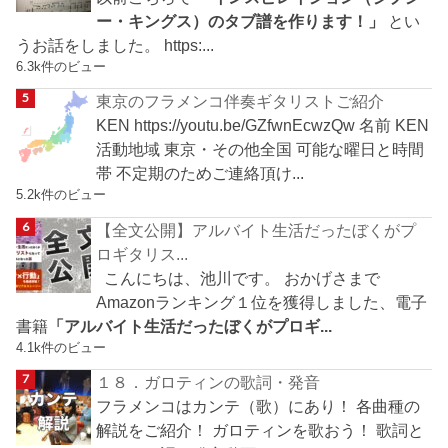
ー・キングス）のタブ譜を作ります！」
とい
うお話をしました。 https:...
6.3k件のビュー
東京のフラメンコ伴奏ギタリストご紹介
KEN https://youtu.be/GZfwnEcwzQw 名前 KEN
活動地域 東京・その他全国 可能な曜日と時間
帯 不定期のためご連絡頂け...
5.2k件のビュー
【全文公開】アルバイト生活だったぼくがプ
ロギタリス...
こんにちは、池川です。 おかげさまで
Amazonランキング１位を獲得しました、電子
書籍
「アルバイト生活だったぼくがプロギ...
4.1k件のビュー
１８．ガロティンの歌詞・発音
フラメンコはカンテ（歌）にあり！ 各曲種の
解説をご紹介！ ガロティンを歌おう！ 歌詞と