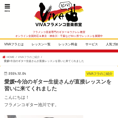
menu
フラメンコ音楽専門のギター＆ウクレレ教室
オンライン全国対応＆東京・神奈川・千葉など50ヶ所でレッスンを展開中
VIVAフラとは
レッスン一覧
レッスン料金
サービス
人気ブ
HOME
VIVAフラのご紹介
愛媛•今治のギター生徒さんが直接レッスンを習いに来てくれました
2024.12.04
VIVAフラのご紹介
愛媛•今治のギター生徒さんが直接レッスンを
習いに来てくれました
こんにちは！
フラメンコギター池川です。