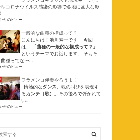
フラメンコギタリスト池川寿一です。
新型コロナウイルス感染の影響で各地に甚大な影
...
.6k件のビュー
一般的な曲種の構成って？
こんにちは！池川寿一です。 今回
は、
「曲種の一般的な構成って？」
というテーマでお話します。 そもそ
曲種ってな〜...
.3k件のビュー
フラメンコ伴奏やろうよ！
情熱的な
ダンス
、魂の叫びを表現す
る
カンテ（歌）
。その後ろで弾かれて
い...
.9k件のビュー