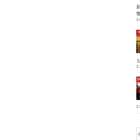
響
3
も
3
2