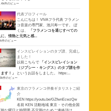
1.4k件のビュー
代表プロフィール
こんにちは！ VIVAフラ代表 フラメン
コ音楽の専門家、池川寿一です。 ぼ
くは、
「フラメンコを通じすべての
人に、情熱と元気と感...
1k件のビュー
インスピレイションのタブ譜、完成し
ました！
以前こちらで
「インスピレイション
（ジプシー・キングス）のタブ譜を作
ります！」
というお話をしました。 https:...
.3k件のビュー
東京のフラメンコ伴奏ギタリストご紹
介
KEN https://youtu.be/GZfwnEcwzQw
名前 KEN 活動地域 東京・その他全国
可能な曜日と時間帯 不定期のためご連絡頂け...