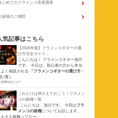
はじめてのフラメンコ音楽講座
生徒様のご感想
人気記事はこちら
【2026年版】フラメンコギターの選
び方完全ガイド...
こんにちは！ フラメンコギター池川
です。 今日は、初心者の方から本当
によく相談される
「フラメンコギターの選び方・
買い方」
3.2k件のビュー
これだけは押さえておこう！フラメン
コの曲種一覧
こんにちは、池川です。 今回は
フラ
メンコの曲種
についてお話します。
そもそも曲種ってな〜...