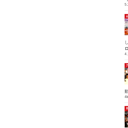
5
ロ
4
動
4