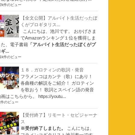
.2k件のビュー
【全文公開】アルバイト生活だったぼ
くがプロギタリス...
こんにちは、池川です。 おかげさま
でAmazonランキング１位を獲得しま
した、電子書籍
「アルバイト生活だったぼくがプ
ギ...
.1k件のビュー
１８．ガロティンの歌詞・発音
フラメンコはカンテ（歌）にあり！
各曲種の解説をご紹介！ ガロティン
を歌おう！ 歌詞とスペイン語の発音
画はこちらから。 https://youtu...
k件のビュー
【受付終了】リモート・セビジャーナ
ス
※受付終了しました。
こんにちは、