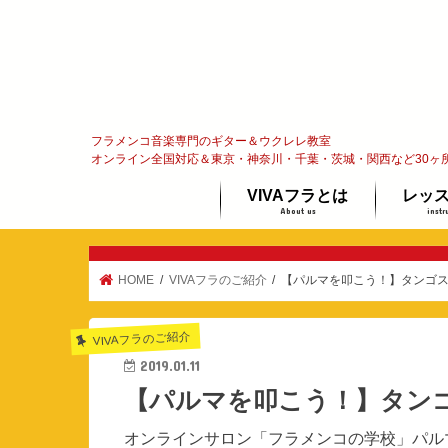
フラメンコ音楽専門のギター＆ウクレレ教室
オンライン全国対応＆東京・神奈川・千葉・茨城・関西など30ヶ
VIVAフラとは
レッ
About us
instr
フラメンコってな〜に？
代表メッセージ
オンラ
ギター
ウクレ
体験レ
HOME
VIVAフラのご紹介
【パルマを叩こう！】タンゴ
VIVAフラのご紹介
2019.01.11
【パルマを叩こう！】タン
オンラインサロン「フラメンコの学校」パル