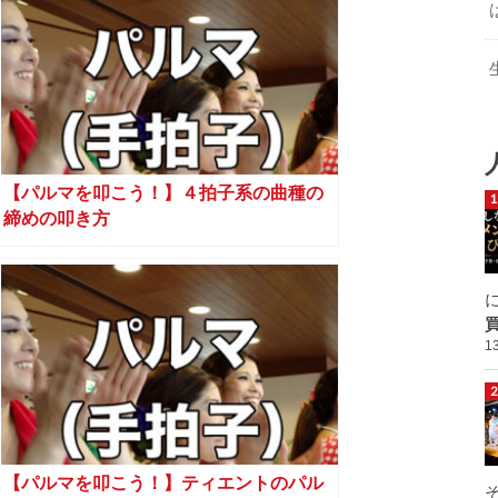
【パルマを叩こう！】４拍子系の曲種の
締めの叩き方
1
【パルマを叩こう！】ティエントのパル