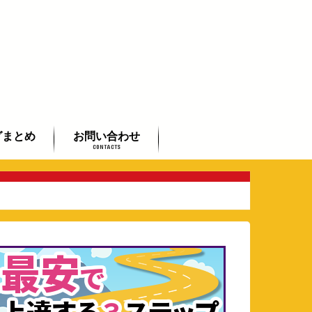
グまとめ
お問い合わせ
CONTACTS
初心者まとめ
者まとめ
したい方まとめ
よくあるご質問
全国のギタリストご紹介
芸術鑑賞会承ります
動画で学べるフラメンコ入門
講座