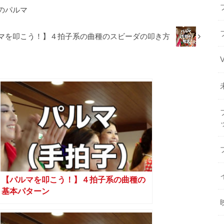
のパルマ
マを叩こう！】４拍子系の曲種のスビーダの叩き方
【パルマを叩こう！】４拍子系の曲種の
基本パターン