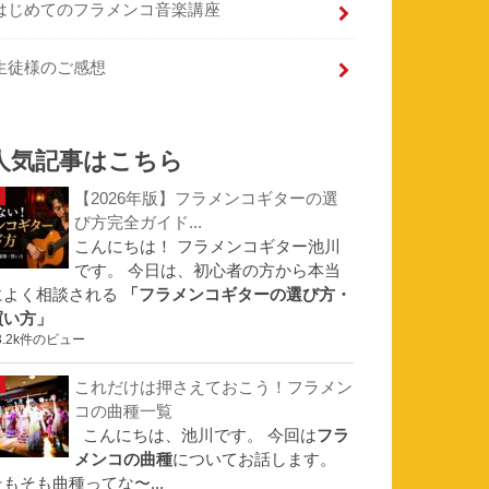
はじめてのフラメンコ音楽講座
生徒様のご感想
人気記事はこちら
【2026年版】フラメンコギターの選
び方完全ガイド...
こんにちは！ フラメンコギター池川
です。 今日は、初心者の方から本当
によく相談される
「フラメンコギターの選び方・
買い方」
3.2k件のビュー
これだけは押さえておこう！フラメン
コの曲種一覧
こんにちは、池川です。 今回は
フラ
メンコの曲種
についてお話します。
そもそも曲種ってな〜...