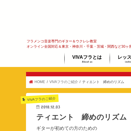
フラメンコ音楽専門のギター＆ウクレレ教室
オンライン全国対応＆東京・神奈川・千葉・茨城・関西など30ヶ
VIVAフラとは
レッ
About us
instr
フラメンコってな〜に？
代表メッセージ
オンラ
ギター
ウクレ
体験レ
HOME
VIVAフラのご紹介
ティエント 締めのリズム
VIVAフラのご紹介
2018.12.03
ティエント 締めのリズム
ギターが初めての方のための