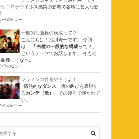
フラメンコギタリスト池川寿一です。
新型コロナウイルス感染の影響で各地に甚大な影
...
.6k件のビュー
一般的な曲種の構成って？
こんにちは！池川寿一です。 今回
は、
「曲種の一般的な構成って？」
というテーマでお話します。 そもそ
曲種ってな〜...
.3k件のビュー
フラメンコ伴奏やろうよ！
情熱的な
ダンス
、魂の叫びを表現す
る
カンテ（歌）
。その後ろで弾かれて
い...
.9k件のビュー