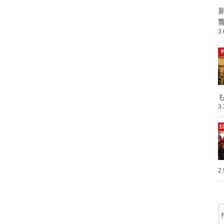
響
3
も
3
2