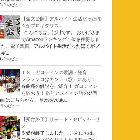
.2k件のビュー
【全文公開】アルバイト生活だったぼ
くがプロギタリス...
こんにちは、池川です。 おかげさま
でAmazonランキング１位を獲得しま
した、電子書籍
「アルバイト生活だったぼくがプ
ギ...
.1k件のビュー
１８．ガロティンの歌詞・発音
フラメンコはカンテ（歌）にあり！
各曲種の解説をご紹介！ ガロティン
を歌おう！ 歌詞とスペイン語の発音
画はこちらから。 https://youtu...
k件のビュー
【受付終了】リモート・セビジャーナ
ス
※受付終了しました。
こんにちは、