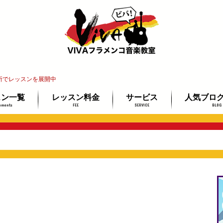
所でレッスンを展開中
スン一覧
レッスン料金
サービス
人気ブロ
uments
FEE
SERVICE
BLOG
インレッスン
教室
レ教室
ッスン
講師紹介
レッスン場所ご案内
イベント情報
教材ミュージアム
フラメンコギター検定
最安で上達する3ステップ
未経験者＆
ギター経験
プロを目指