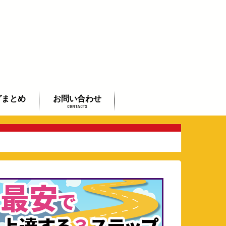
グまとめ
お問い合わせ
CONTACTS
初心者まとめ
者まとめ
したい方まとめ
よくあるご質問
全国のギタリストご紹介
芸術鑑賞会承ります
動画で学べるフラメンコ入門
講座