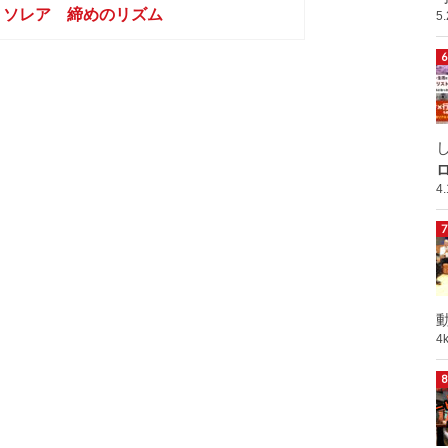
ソレア 締めのリズム
5
ロ
4
動
4