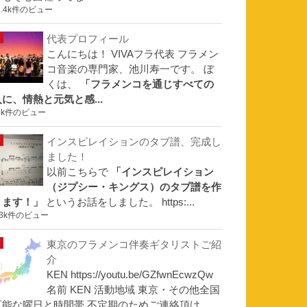
1.4k件のビュー
代表プロフィール
こんにちは！ VIVAフラ代表 フラメン
コ音楽の専門家、池川寿一です。 ぼ
くは、
「フラメンコを通じすべての
人に、情熱と元気と感...
1k件のビュー
インスピレイションのタブ譜、完成し
ました！
以前こちらで
「インスピレイション
（ジプシー・キングス）のタブ譜を作
ります！」
というお話をしました。 https:...
.3k件のビュー
東京のフラメンコ伴奏ギタリストご紹
介
KEN https://youtu.be/GZfwnEcwzQw
名前 KEN 活動地域 東京・その他全国
可能な曜日と時間帯 不定期のためご連絡頂け...