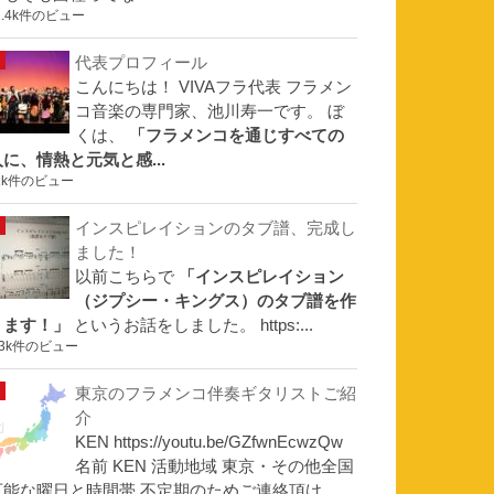
1.4k件のビュー
代表プロフィール
こんにちは！ VIVAフラ代表 フラメン
コ音楽の専門家、池川寿一です。 ぼ
くは、
「フラメンコを通じすべての
人に、情熱と元気と感...
1k件のビュー
インスピレイションのタブ譜、完成し
ました！
以前こちらで
「インスピレイション
（ジプシー・キングス）のタブ譜を作
ります！」
というお話をしました。 https:...
.3k件のビュー
東京のフラメンコ伴奏ギタリストご紹
介
KEN https://youtu.be/GZfwnEcwzQw
名前 KEN 活動地域 東京・その他全国
可能な曜日と時間帯 不定期のためご連絡頂け...