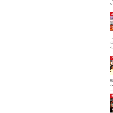
5
ロ
4
動
4