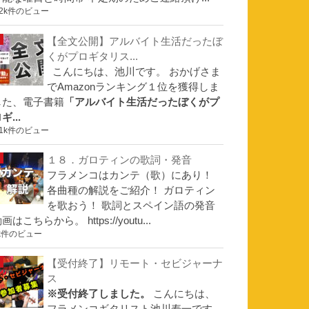
.2k件のビュー
【全文公開】アルバイト生活だったぼ
くがプロギタリス...
こんにちは、池川です。 おかげさま
でAmazonランキング１位を獲得しま
した、電子書籍
「アルバイト生活だったぼくがプ
ギ...
.1k件のビュー
１８．ガロティンの歌詞・発音
フラメンコはカンテ（歌）にあり！
各曲種の解説をご紹介！ ガロティン
を歌おう！ 歌詞とスペイン語の発音
画はこちらから。 https://youtu...
k件のビュー
【受付終了】リモート・セビジャーナ
ス
※受付終了しました。
こんにちは、