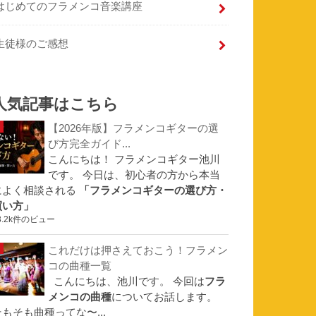
はじめてのフラメンコ音楽講座
生徒様のご感想
人気記事はこちら
【2026年版】フラメンコギターの選
び方完全ガイド...
こんにちは！ フラメンコギター池川
です。 今日は、初心者の方から本当
によく相談される
「フラメンコギターの選び方・
買い方」
3.2k件のビュー
これだけは押さえておこう！フラメン
コの曲種一覧
こんにちは、池川です。 今回は
フラ
メンコの曲種
についてお話します。
そもそも曲種ってな〜...