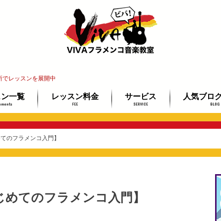
所でレッスンを展開中
スン一覧
レッスン料金
サービス
人気ブロ
uments
FEE
SERVICE
BLOG
インレッスン
教室
レ教室
ッスン
講師紹介
レッスン場所ご案内
イベント情報
教材ミュージアム
フラメンコギター検定
最安で上達する3ステップ
未経験者＆
ギター経験
プロを目指
めてのフラメンコ入門】
じめてのフラメンコ入門】