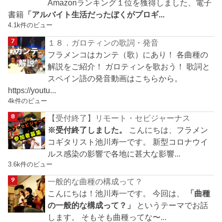
Amazonランキング１位を獲得しました、電子
書籍
「アルバイト生活だったぼくがプロギ...
4.1k件のビュー
１８．ガロティンの歌詞・発音
フラメンコはカンテ（歌）にあり！ 各曲種の
解説をご紹介！ ガロティンを歌おう！ 歌詞と
スペイン語の発音動画はこちらから。
https://youtu...
4k件のビュー
【受付終了】リモート・セビジャーナス
※受付終了しました。
こんにちは、フラメン
コギタリスト池川寿一です。 新型コロナウイ
ルス感染の影響で各地に甚大な影響...
3.6k件のビュー
一般的な曲種の構成って？
こんにちは！池川寿一です。 今回は、
「曲種
の一般的な構成って？」
というテーマでお話
します。 そもそも曲種ってな〜...