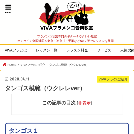
menu
フラメンコ音楽専門のギター＆ウクレレ教室
オンライン全国対応＆東京・神奈川・千葉など50ヶ所でレッスンを展開中
VIVAフラとは
レッスン一覧
レッスン料金
サービス
人気ブ
HOME
VIVAフラのご紹介
タンゴス模範（ウクレレver）
2020.04.11
VIVAフラのご紹介
タンゴス模範（ウクレレver）
この記事の目次
[
非表示
]
タンゴス１