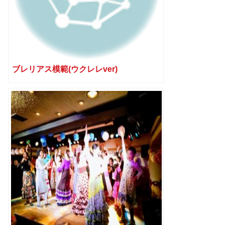
ブレリアス模範(ウクレレver)