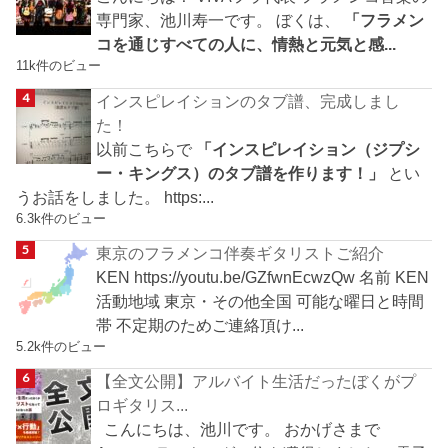
専門家、池川寿一です。 ぼくは、
「フラメン
コを通じすべての人に、情熱と元気と感...
11k件のビュー
インスピレイションのタブ譜、完成しまし
た！
以前こちらで
「インスピレイション（ジプシ
ー・キングス）のタブ譜を作ります！」
とい
うお話をしました。 https:...
6.3k件のビュー
東京のフラメンコ伴奏ギタリストご紹介
KEN https://youtu.be/GZfwnEcwzQw 名前 KEN
活動地域 東京・その他全国 可能な曜日と時間
帯 不定期のためご連絡頂け...
5.2k件のビュー
【全文公開】アルバイト生活だったぼくがプ
ロギタリス...
こんにちは、池川です。 おかげさまで