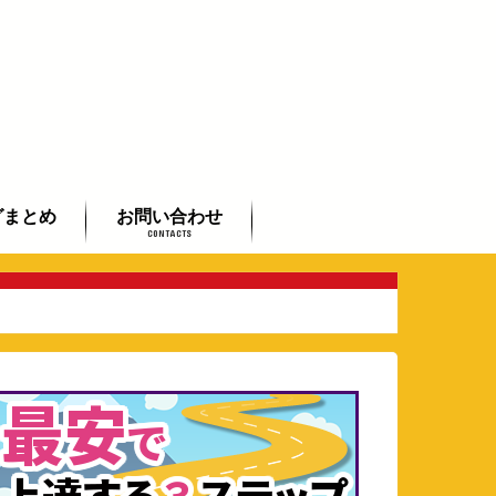
グまとめ
お問い合わせ
CONTACTS
初心者まとめ
者まとめ
したい方まとめ
よくあるご質問
全国のギタリストご紹介
芸術鑑賞会承ります
動画で学べるフラメンコ入門
講座