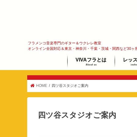
フラメンコ音楽専門のギター＆ウクレレ教室
オンライン全国対応＆東京・神奈川・千葉・茨城・関西など30ヶ
VIVAフラとは
レッ
About us
instr
フラメンコってな〜に？
代表メッセージ
オンラ
ギター
ウクレ
体験レ
HOME
四ツ谷スタジオご案内
四ツ谷スタジオご案内