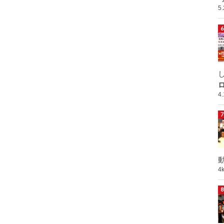
5
ロ
4
動
4