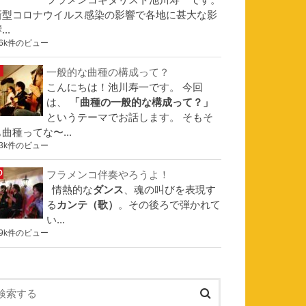
フラメンコギタリスト池川寿一です。
新型コロナウイルス感染の影響で各地に甚大な影
...
.6k件のビュー
一般的な曲種の構成って？
こんにちは！池川寿一です。 今回
は、
「曲種の一般的な構成って？」
というテーマでお話します。 そもそ
曲種ってな〜...
.3k件のビュー
フラメンコ伴奏やろうよ！
情熱的な
ダンス
、魂の叫びを表現す
る
カンテ（歌）
。その後ろで弾かれて
い...
.9k件のビュー