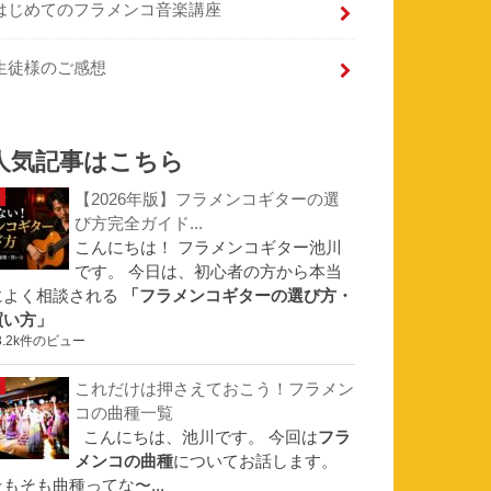
はじめてのフラメンコ音楽講座
生徒様のご感想
人気記事はこちら
【2026年版】フラメンコギターの選
び方完全ガイド...
こんにちは！ フラメンコギター池川
です。 今日は、初心者の方から本当
によく相談される
「フラメンコギターの選び方・
買い方」
3.2k件のビュー
これだけは押さえておこう！フラメン
コの曲種一覧
こんにちは、池川です。 今回は
フラ
メンコの曲種
についてお話します。
そもそも曲種ってな〜...