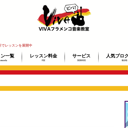
所でレッスンを展開中
スン一覧
レッスン料金
サービス
人気ブロ
uments
FEE
SERVICE
BLOG
インレッスン
教室
レ教室
ッスン
講師紹介
レッスン場所ご案内
イベント情報
教材ミュージアム
フラメンコギター検定
最安で上達する3ステップ
未経験者＆
ギター経験
プロを目指