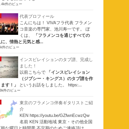
1.4k件のビュー
代表プロフィール
こんにちは！ VIVAフラ代表 フラメン
コ音楽の専門家、池川寿一です。 ぼ
くは、
「フラメンコを通じすべての
人に、情熱と元気と感...
1k件のビュー
インスピレイションのタブ譜、完成し
ました！
以前こちらで
「インスピレイション
（ジプシー・キングス）のタブ譜を作
ります！」
というお話をしました。 https:...
.3k件のビュー
東京のフラメンコ伴奏ギタリストご紹
介
KEN https://youtu.be/GZfwnEcwzQw
名前 KEN 活動地域 東京・その他全国
可能な曜日と時間帯 不定期のためご連絡頂け...