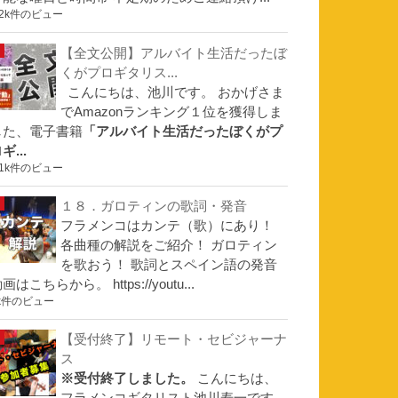
.2k件のビュー
【全文公開】アルバイト生活だったぼ
くがプロギタリス...
こんにちは、池川です。 おかげさま
でAmazonランキング１位を獲得しま
した、電子書籍
「アルバイト生活だったぼくがプ
ギ...
.1k件のビュー
１８．ガロティンの歌詞・発音
フラメンコはカンテ（歌）にあり！
各曲種の解説をご紹介！ ガロティン
を歌おう！ 歌詞とスペイン語の発音
画はこちらから。 https://youtu...
k件のビュー
【受付終了】リモート・セビジャーナ
ス
※受付終了しました。
こんにちは、