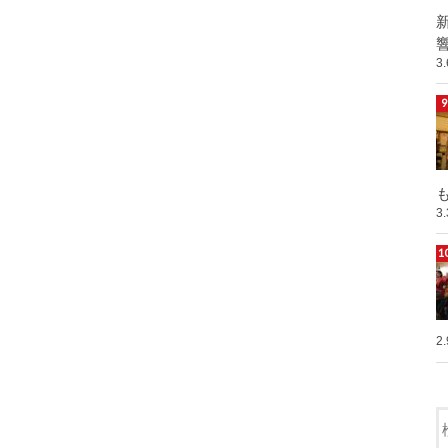
響
3
も
3
2