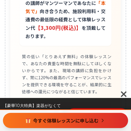
の講師がマンツーマンであなたに
「本
気で」
向き合うため、施設利用料・交
通費の最低限の経費として体験レッス
【3,300円(税込)】
ン代
を頂戴して
おります。
質の低い「とりあえず無料」の体験レッスン
で、あなたの貴重な時間を無駄にしてほしくな
いからです。また、現場の講師に負担をかけ
ず、常に120%の最高のパフォーマンスでレッス
ンを提供できる環境を守ることが、結果的に生
徒様への還元につながると信じています。
【豪華10大特典】楽器がなくて
も手ぶらでOK！まずは気軽に教
その代わり、本気の方を全力で
体験レッスン
室の雰囲気を味わってみません
今すぐ体験レッスンに申し込む
応援します！
か？