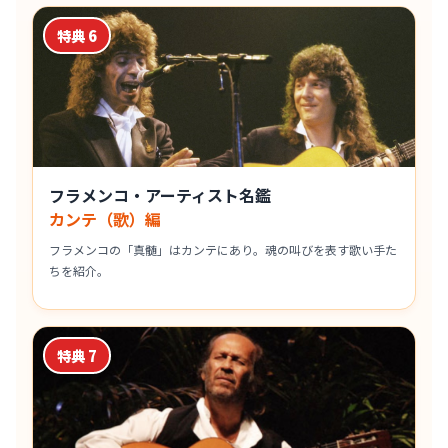
特典 6
フラメンコ・アーティスト名鑑
カンテ（歌）編
フラメンコの「真髄」はカンテにあり。魂の叫びを表す歌い手た
ちを紹介。
特典 7