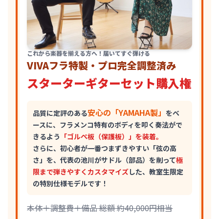
これから楽器を揃える方へ！届いてすぐ弾ける
VIVAフラ特製・プロ完全調整済み
スターターギターセット購入権
安心の「YAMAHA製」
品質に定評のある
をベ
ースに、フラメンコ特有のボディを叩く奏法がで
きるよう
「ゴルペ板（保護板）」を装着。
さらに、初心者が一番つまずきやすい「弦の高
さ」を、代表の池川がサドル（部品）を削って
極
限まで弾きやすくカスタマイズ
した、教室生限定
の特別仕様モデルです！
本体＋調整費＋備品 総額 約40,000円相当