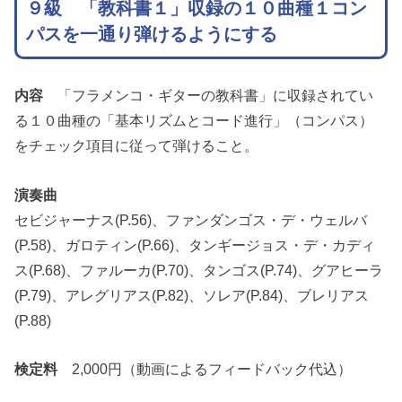
９級 「
教科書１」収録の１０曲種１コン
パスを一通り弾けるようにする
内容
「フラメンコ・ギターの教科書」に収録されてい
る１０曲種の「基本リズムとコード進行」（コンパス）
をチェック項目に従って弾けること。
演奏曲
セビジャーナス(P.56)、ファンダンゴス・デ・ウェルバ
(P.58)、ガロティン(P.66)、タンギージョス・デ・カディ
ス(P.68)、ファルーカ(P.70)、タンゴス(P.74)、グアヒーラ
(P.79)、アレグリアス(P.82)、ソレア(P.84)、ブレリアス
(P.88)
検定料
2,000円（動画によるフィードバック代込）