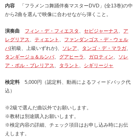
内容
「フラメンコ舞踊伴奏マスターDVD」(全13巻)の中
から2曲を選んで映像に合わせながら弾くこと。
演奏曲
フィン・デ・フィエスタ
、
セビジャーナス
、
ア
レグリアス
、
ティエント
、
ファンダンゴス・デ・ウェル
バ
(初級、上級いずれか)、
ソレア
、
タンゴ・デ・マラガ
、
タンギージョ＆ルンバ
、
グアヒーラ
、
ガロティン
、
ソレ
ア・ポル・ブレリアス
、
タラント
、
シギリージャ
検定料
5,000円（認定料、動画によるフィードバック代
込）
※2級で選んだ曲以外でお願いします。
※教材は別途購入お願いします。
※検定内容の詳細、チェック項目はお申し込み時にお伝
えします。