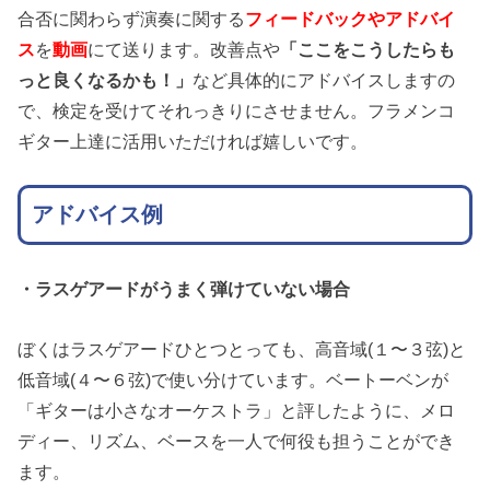
合否に関わらず演奏に関する
フィードバックやアドバイ
ス
を
動画
にて送ります。改善点や
「ここをこうしたらも
っと良くなるかも！」
など具体的にアドバイスしますの
で、検定を受けてそれっきりにさせません。フラメンコ
ギター上達に活用いただければ嬉しいです。
アドバイス例
・ラスゲアードがうまく弾けていない場合
ぼくはラスゲアード
ひとつとっても、高音域(１〜３
弦
)と
低音
域(４〜６
弦
)で使い分けています。ベートーベンが
「ギターは小さなオーケストラ」と評したように、メロ
ディー、リズム、ベースを一人で何役も担うことができ
ます。