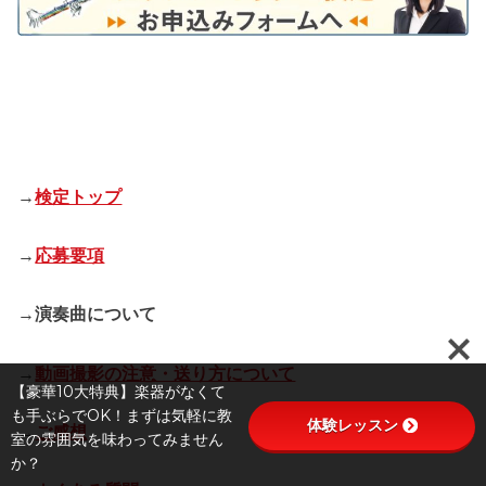
→
検定トップ
→
応募要項
→
演奏曲について
→
動画撮影の注意・送り方について
【豪華10大特典】楽器がなくて
も手ぶらでOK！まずは気軽に教
体験レッスン
→
ご感想
室の雰囲気を味わってみません
か？