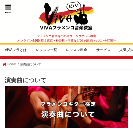
menu
フラメンコ音楽専門のギター＆ウクレレ教室
オンライン全国対応＆東京・神奈川・千葉など50ヶ所でレッスンを展開中
VIVAフラとは
レッスン一覧
レッスン料金
サービス
人気ブ
HOME
演奏曲について
演奏曲について