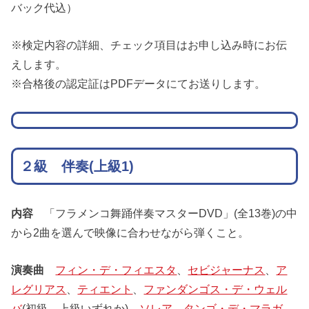
バック代込）
※検定内容の詳細、チェック項目はお申し込み時にお伝
えします。
※合格後の認定証はPDFデータにてお送りします。
２級 伴奏(上級1)
内容
「フラメンコ舞踊伴奏マスターDVD」(全13巻)の中
から2曲を選んで映像に合わせながら弾くこと。
演奏曲
フィン・デ・フィエスタ
、
セビジャーナス
、
ア
レグリアス
、
ティエント
、
ファンダンゴス・デ・ウェル
バ
(初級、上級いずれか)、
ソレア
、
タンゴ・デ・マラガ
、